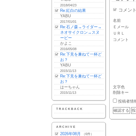
2018/04/23
コメン
Re:紅白の結果
YABU
名前
2017/01/01
Re:石ノ森→ライダー→
Ｅメール
ネオサイクロン→スヌ
ＵＲＬ
ーピー
コメント
かよこ
2016/05/08
Re:下見を兼ねて一杯ど
お？
YABU
2015/11/13
Re:下見を兼ねて一杯ど
お？
はーちゃん
文字色
削除キー
2015/11/13
投稿者情
TRACKBACK
ARCHIVE
2026年08月
（6件）