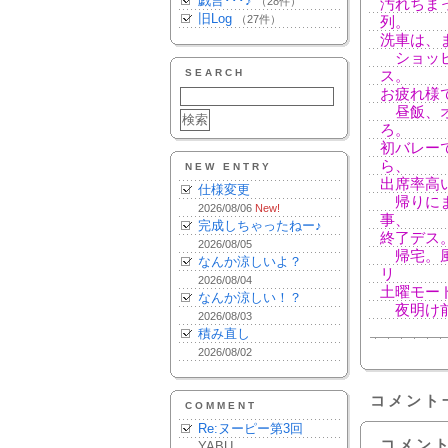
戯言･･･♪
（28件）
汚れちま
旧Log
（27件）
列。
洗車は、
ショッピ
SEARCH
ス。
お疲れ様
昼飯、オ
ろ。
初バレー
ら、
NEW ENTRY
出席率高
仕様変更
帰りにま
2026/08/06
New!
事、
完成しちゃったねー♪
終了デス
2026/08/05
帰宅。風
なんか涼しいよ？
リ
2026/08/04
土曜モー
なんか涼しい！？
夜明け前
2026/08/03
積み直し
2026/08/02
コメント
COMMENT
Re:ヌーピー第3回
コメン
YABU