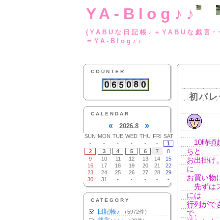
YA-Blog♪♪
(YABUな日記帳♪＋
＝YA-Blog♪♪
COUNTER
初バレ
CALENDAR
«
»
2026.8
SUN
MON
TUE
WED
THU
FRI
SAT
10時頃
-
-
-
-
-
-
1
ちと
2
3
4
5
6
7
8
9
10
11
12
13
14
15
お出掛け
16
17
18
19
20
21
22
に
23
24
25
26
27
28
29
お買い物
30
31
-
-
-
-
-
先ずはス
には
CATEGORY
行列がで
日記帳♪
（5972件）
で、