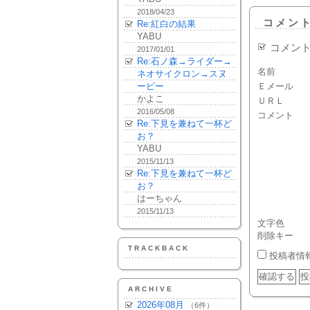
2018/04/23
コメン
Re:紅白の結果
YABU
コメン
2017/01/01
Re:石ノ森→ライダー→
名前
ネオサイクロン→スヌ
ーピー
Ｅメール
かよこ
ＵＲＬ
2016/05/08
コメント
Re:下見を兼ねて一杯ど
お？
YABU
2015/11/13
Re:下見を兼ねて一杯ど
お？
はーちゃん
2015/11/13
文字色
削除キー
TRACKBACK
投稿者情
ARCHIVE
2026年08月
（6件）