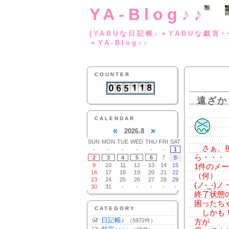
YA-Blog♪♪
(YABUな日記帳♪＋
＝YA-Blog♪♪
COUNTER
遠ざか
CALENDAR
«
»
2026.8
SUN
MON
TUE
WED
THU
FRI
SAT
さぁ、後
-
-
-
-
-
-
1
ら・・・
2
3
4
5
6
7
8
9
10
11
12
13
14
15
1件のメ
16
17
18
19
20
21
22
（何）
23
24
25
26
27
28
29
(ノ-_-)
30
31
-
-
-
-
-
終了状態
困ったち
CATEGORY
しかも！
日記帳♪
（5972件）
方が