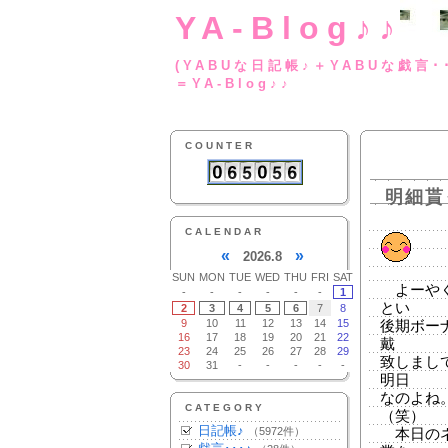
YA-Blog♪♪
(YABUな日記帳♪＋
＝YA-Blog♪♪
COUNTER
明細貰
CALENDAR
«
»
2026.8
SUN
MON
TUE
WED
THU
FRI
SAT
よーやく
-
-
-
-
-
-
1
とい
2
3
4
5
6
7
8
9
10
11
12
13
14
15
後期ボー
16
17
18
19
20
21
22
戴
23
24
25
26
27
28
29
致しまし
30
31
-
-
-
-
-
明日
なのよね
CATEGORY
（笑）
日記帳♪
（5972件）
本日のネ