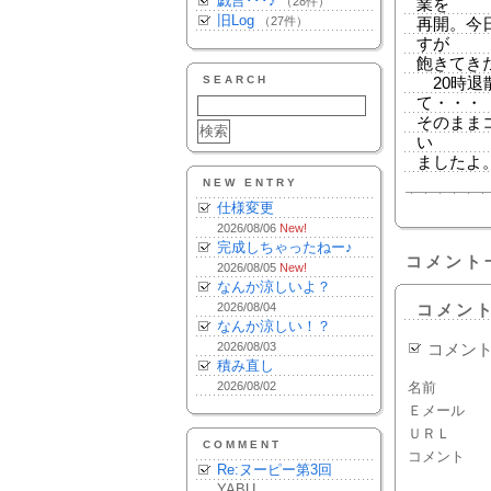
戯言･･･♪
（28件）
業を
旧Log
（27件）
再開。今
すが
飽きてき
SEARCH
20時退
て・・・
そのまま
い
ましたよ。
NEW ENTRY
仕様変更
2026/08/06
New!
完成しちゃったねー♪
コメント
2026/08/05
New!
なんか涼しいよ？
2026/08/04
コメン
なんか涼しい！？
2026/08/03
コメン
積み直し
2026/08/02
名前
Ｅメール
ＵＲＬ
COMMENT
コメント
Re:ヌーピー第3回
YABU