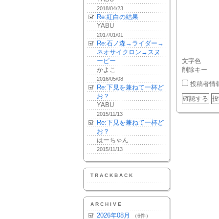
2018/04/23
Re:紅白の結果
YABU
2017/01/01
Re:石ノ森→ライダー→
ネオサイクロン→スヌ
ーピー
文字色
かよこ
削除キー
2016/05/08
投稿者情
Re:下見を兼ねて一杯ど
お？
YABU
2015/11/13
Re:下見を兼ねて一杯ど
お？
はーちゃん
2015/11/13
TRACKBACK
ARCHIVE
2026年08月
（6件）