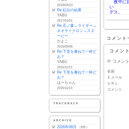
夜中に目
2018/04/23
い
Re:紅白の結果
デス。
YABU
2017/01/01
Re:石ノ森→ライダー→
ネオサイクロン→スヌ
ーピー
コメント
かよこ
2016/05/08
コメン
Re:下見を兼ねて一杯ど
お？
コメン
YABU
2015/11/13
名前
Re:下見を兼ねて一杯ど
お？
Ｅメール
はーちゃん
ＵＲＬ
2015/11/13
コメント
TRACKBACK
ARCHIVE
2026年08月
（6件）