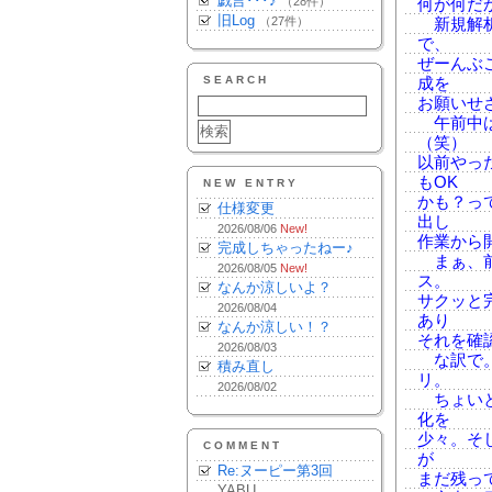
戯言･･･♪
（28件）
何が何だ
旧Log
（27件）
新規解析
で、
ぜーんぶ
SEARCH
成を
お願いせ
午前中は
（笑）
以前やっ
もOK
NEW ENTRY
かも？っ
仕様変更
出し
2026/08/06
New!
作業から
完成しちゃったねー♪
まぁ、前
2026/08/05
New!
ス。
なんか涼しいよ？
サクッと
2026/08/04
あり
なんか涼しい！？
それを確
2026/08/03
な訳で。
積み直し
リ。
2026/08/02
ちょいと
化を
少々。そ
COMMENT
が
Re:ヌーピー第3回
まだ残っ
YABU