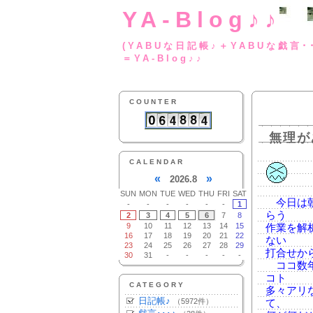
YA-Blog♪♪
(YABUな日記帳♪＋
＝YA-Blog♪♪
COUNTER
無理が
CALENDAR
«
»
2026.8
SUN
MON
TUE
WED
THU
FRI
SAT
今日は朝
-
-
-
-
-
-
1
らう
2
3
4
5
6
7
8
9
10
11
12
13
14
15
作業を解
16
17
18
19
20
21
22
ない
23
24
25
26
27
28
29
打合せか
30
31
-
-
-
-
-
ココ数年
コト
CATEGORY
多々アリ
日記帳♪
（5972件）
て、