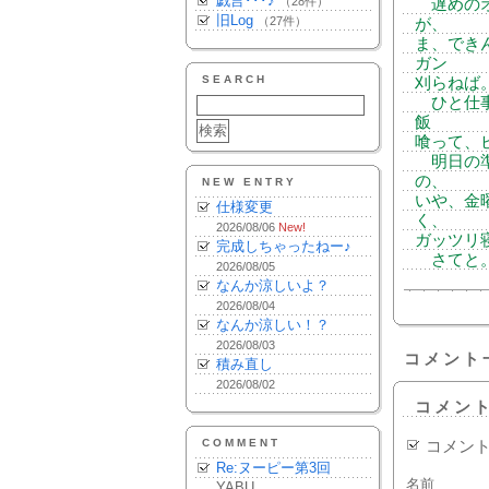
戯言･･･♪
（28件）
遅めのオ
旧Log
（27件）
が、
ま、でき
ガン
SEARCH
刈らねば
ひと仕事
飯
喰って、
明日の準
の、
NEW ENTRY
いや、金
仕様変更
く、
2026/08/06
New!
ガッツリ
完成しちゃったねー♪
さてと。
2026/08/05
なんか涼しいよ？
2026/08/04
なんか涼しい！？
2026/08/03
コメント
積み直し
2026/08/02
コメン
COMMENT
コメン
Re:ヌーピー第3回
名前
YABU