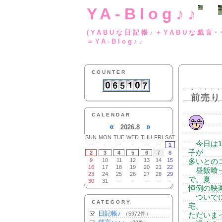
YA-Blog♪♪
(YABUな日記帳♪＋
＝YA-Blog♪♪
COUNTER
前売り
CALENDAR
«
»
2026.8
SUN
MON
TUE
WED
THU
FRI
SAT
今日は1
-
-
-
-
-
-
1
子が
2
3
4
5
6
7
8
9
10
11
12
13
14
15
多いとの
16
17
18
19
20
21
22
昼飯喰っ
23
24
25
26
27
28
29
で。夏
30
31
-
-
-
-
-
恒例の映
ついでに
CATEGORY
宅。
日記帳♪
（5972件）
ただいま