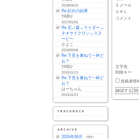
Ｅメール
2018/04/23
Re:紅白の結果
ＵＲＬ
YABU
コメント
2017/01/01
Re:石ノ森→ライダー→
ネオサイクロン→スヌ
ーピー
かよこ
2016/05/08
Re:下見を兼ねて一杯ど
お？
YABU
文字色
削除キー
2015/11/13
Re:下見を兼ねて一杯ど
投稿者情
お？
はーちゃん
2015/11/13
TRACKBACK
ARCHIVE
2026年08月
（6件）