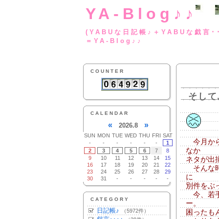
YA-Blog♪♪
(YABUな日記帳♪＋
＝YA-Blog♪♪
COUNTER
そして
CALENDAR
«
»
2026.8
SUN
MON
TUE
WED
THU
FRI
SAT
今月から
-
-
-
-
-
-
1
なか
2
3
4
5
6
7
8
9
10
11
12
13
14
15
ネタが出
16
17
18
19
20
21
22
そんな時
23
24
25
26
27
28
29
に
30
31
-
-
-
-
-
別件をぶ
今、若手
CATEGORY
ー。
日記帳♪
（5972件）
困ったも