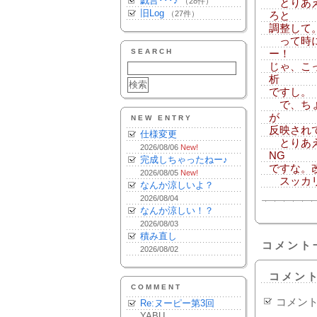
戯言･･･♪
（28件）
とりあえ
旧Log
（27件）
ろと
調整して
って時に
SEARCH
ー！
じゃ、こ
析
ですし。
で、ちょ
が
NEW ENTRY
反映され
仕様変更
とりあえ
2026/08/06
New!
NG
完成しちゃったねー♪
ですな。
2026/08/05
New!
スッカリ
なんか涼しいよ？
2026/08/04
なんか涼しい！？
2026/08/03
積み直し
コメント
2026/08/02
コメン
COMMENT
コメン
Re:ヌーピー第3回
YABU