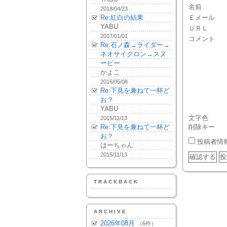
名前
2018/04/23
Re:紅白の結果
Ｅメール
YABU
ＵＲＬ
2017/01/01
コメント
Re:石ノ森→ライダー→
ネオサイクロン→スヌ
ーピー
かよこ
2016/05/08
Re:下見を兼ねて一杯ど
お？
YABU
文字色
2015/11/13
Re:下見を兼ねて一杯ど
削除キー
お？
投稿者情
はーちゃん
2015/11/13
TRACKBACK
ARCHIVE
2026年08月
（6件）