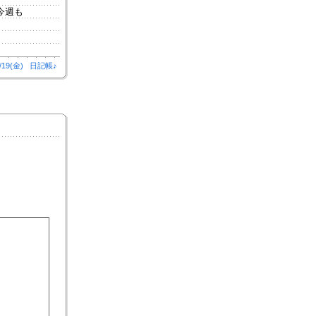
今週も
/19(金)
日記帳♪