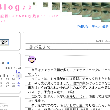
Blog♪♪
BUな日記帳♪＋YABUな戯言･･･
g♪♪
YABUな世界へ♪
最新
DATE :
201
先が見えて
»
6.8
ED
THU
FRI
SAT
今日はチェック依頼が多く。チェックチェックのチェ
-
-
-
1
でした。
5
6
7
8
ってコトは、もう作業的には終盤。チェック終えたら
12
13
14
15
19
20
21
22
よーやく先が見えてきました。他の作業がぶっこまれな
26
27
28
29
来週はもう放置ぷれい中の結果のエビデンスまとめ作業
-
-
-
-
ハズ。ま、予定は未定で。（笑）
な訳で。皆さん、お早いお帰り。じゃ、便乗して退散
ぷち残業で。
早い退散ですので、ちょいと寄り道。寄り道したら、
972件）
遅く。ま、前日のガッツリ残業時よりは早いですが。