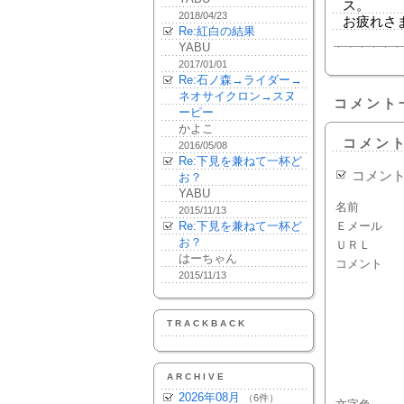
ス。
2018/04/23
お疲れさ
Re:紅白の結果
YABU
2017/01/01
Re:石ノ森→ライダー→
ネオサイクロン→スヌ
コメント
ーピー
かよこ
コメン
2016/05/08
Re:下見を兼ねて一杯ど
コメン
お？
YABU
名前
2015/11/13
Re:下見を兼ねて一杯ど
Ｅメール
お？
ＵＲＬ
はーちゃん
コメント
2015/11/13
TRACKBACK
ARCHIVE
2026年08月
（6件）