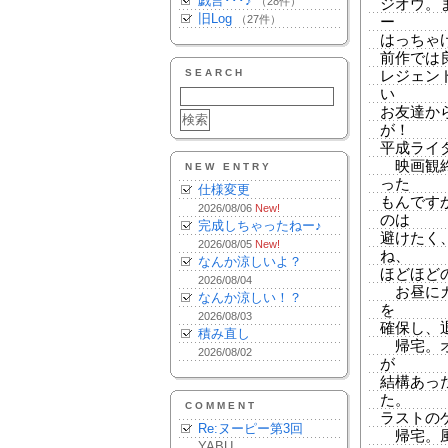
戯言･･･♪
（28件）
ジオウ。
旧Log
（27件）
ー
はっちゃ
前作では
SEARCH
レジェン
い
お友達か
が！
平成ライ
映画観終
NEW ENTRY
った
仕様変更
もんです
2026/08/06
New!
のは
完成しちゃったねー♪
避けたく
2026/08/05
New!
ね、
なんか涼しいよ？
ほどほど
2026/08/04
お昼にカ
なんか涼しい！？
を
2026/08/03
確保し、
積み直し
帰宅。オ
2026/08/02
が
結構あっ
た。
COMMENT
ラストの
Re:ヌーピー第3回
帰宅。風
YABU