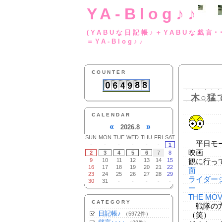
YA-Blog♪♪
(YABUな日記帳♪＋
＝YA-Blog♪♪
COUNTER
木○猛
CALENDAR
«
»
2026.8
SUN
MON
TUE
WED
THU
FRI
SAT
平日モー
-
-
-
-
-
-
1
映画
2
3
4
5
6
7
8
9
10
11
12
13
14
15
観に行っ
16
17
18
19
20
21
22
面
23
24
25
26
27
28
29
ライダージ
30
31
-
-
-
-
-
ー
THE M
CATEGORY
戦隊の方は・
日記帳♪
（5972件）
（笑）