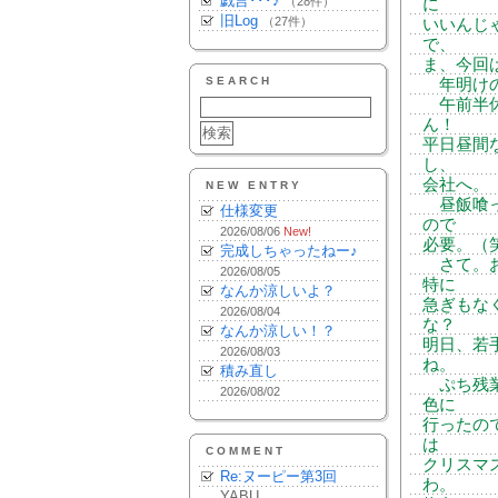
戯言･･･♪
（28件）
に
旧Log
（27件）
いいんじ
で、
ま、今回
SEARCH
年明けの
午前半休
ん！
平日昼間
し、
会社へ。
NEW ENTRY
昼飯喰っ
仕様変更
ので
2026/08/06
New!
必要。（
完成しちゃったねー♪
さて。お
2026/08/05
特に
なんか涼しいよ？
急ぎもな
2026/08/04
な？
なんか涼しい！？
明日、若
2026/08/03
ね。
積み直し
ぷち残業
2026/08/02
色に
行ったの
は
COMMENT
クリスマ
Re:ヌーピー第3回
わ。
YABU