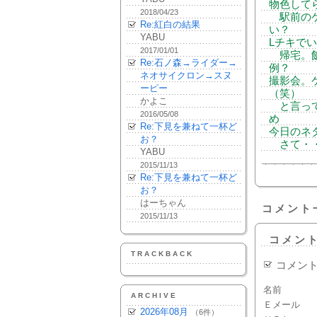
物色して
2018/04/23
駅前のケ
Re:紅白の結果
い？
YABU
Lチキで
2017/01/01
帰宅。飯
Re:石ノ森→ライダー→
例？
ネオサイクロン→スヌ
撮影会。
ーピー
（笑）
かよこ
と言ってる
2016/05/08
め
Re:下見を兼ねて一杯ど
今日のネ
お？
さて・・
YABU
2015/11/13
Re:下見を兼ねて一杯ど
お？
はーちゃん
コメント
2015/11/13
コメン
TRACKBACK
コメン
名前
ARCHIVE
Ｅメール
2026年08月
（6件）