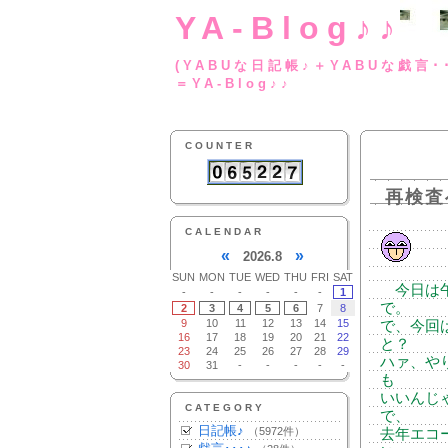
YA-Blog♪♪
(YABUな日記帳♪＋
＝YA-Blog♪♪
COUNTER
再検査
CALENDAR
«
»
2026.8
SUN
MON
TUE
WED
THU
FRI
SAT
今日は午
-
-
-
-
-
-
1
で。
2
3
4
5
6
7
8
9
10
11
12
13
14
15
で、今回
16
17
18
19
20
21
22
と？
23
24
25
26
27
28
29
ハァ、や
30
31
-
-
-
-
-
も
いいんじ
CATEGORY
で、
日記帳♪
（5972件）
去年エコ