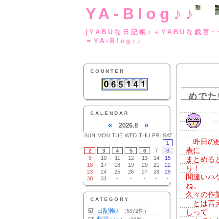
YA-Blog♪♪
(YABUな日記帳♪＋
＝YA-Blog♪♪
COUNTER
めでた
CALENDAR
«
»
2026.8
SUN
MON
TUE
WED
THU
FRI
SAT
昨日の残
-
-
-
-
-
-
1
表に
2
3
4
5
6
7
8
9
10
11
12
13
14
15
まとめる
16
17
18
19
20
21
22
り！
23
24
25
26
27
28
29
間違いハ
30
31
-
-
-
-
-
ね。
久々の作
CATEGORY
とは言え
日記帳♪
（5972件）
しって