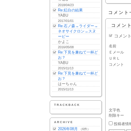
2018/04/23
Re:紅白の結果
コメント
YABU
2017/01/01
コメン
Re:石ノ森→ライダー→
ネオサイクロン→スヌ
コメン
ーピー
かよこ
名前
2016/05/08
Re:下見を兼ねて一杯ど
Ｅメール
お？
ＵＲＬ
YABU
コメント
2015/11/13
Re:下見を兼ねて一杯ど
お？
はーちゃん
2015/11/13
TRACKBACK
文字色
削除キー
ARCHIVE
投稿者情
2026年08月
（6件）