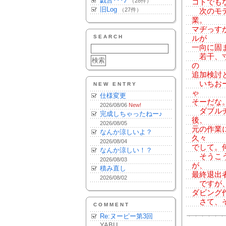
戯言･･･♪
（28件）
コトでも
旧Log
（27件）
次のモデ
業。
マヂっす
SEARCH
ルが
一向に固
若干、寸
の
追加検討
いちおー
NEW ENTRY
ゃ
仕様変更
そーだな
2026/08/06
New!
ダブルチ
完成しちゃったねー♪
後、
2026/08/05
元の作業
なんか涼しいよ？
久々
2026/08/04
でして。
なんか涼しい！？
そうこう
2026/08/03
が、
積み直し
最終退出
2026/08/02
ですが、
ダビング
さて、そ
COMMENT
Re:ヌーピー第3回
YABU