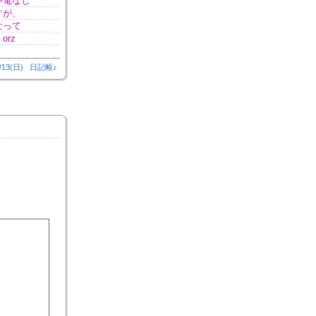
停電なし
すが、
なって
rz
/13(日)
日記帳♪