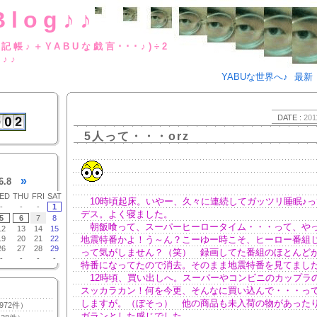
Blog♪♪
BUな日記帳♪＋YABUな戯言･･･
g♪♪
YABUな世界へ♪
最新
DATE :
201
5人って・・・orz
»
6.8
ED
THU
FRI
SAT
10時頃起床。いやー、久々に連続してガッツリ睡眠♪っ
-
-
-
1
デス。よく寝ました。
5
6
7
8
朝飯喰って、スーパーヒーロータイム・・・って、や
12
13
14
15
19
20
21
22
地震特番かよ！う～ん？こーゆー時こそ、ヒーロー番組
26
27
28
29
って気がしません？（笑） 録画してた番組のほとんど
-
-
-
-
特番になってたので消去。そのまま地震特番を見てまし
12時頃、買い出しへ。スーパーやコンビニのカップラ
スッカラカン！何を今更、そんなに買い込んで・・・っ
しますが。（ぼそっ） 他の商品も未入荷の物があった
972件）
ガランとした感じでした。