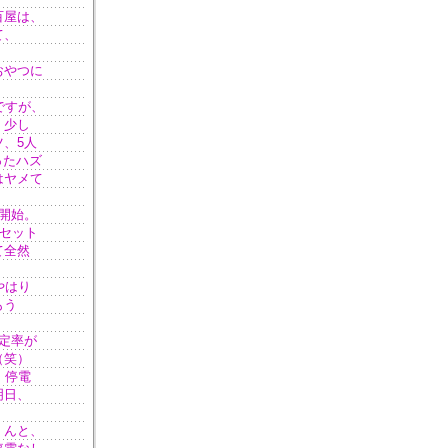
百屋は、
て、
おやつに
ですが、
 少し
、5人
ったハズ
はヤメて
開始。
2セット
て全然
やはり
もう
定率が
（笑）
、停電
明日、
。んと、