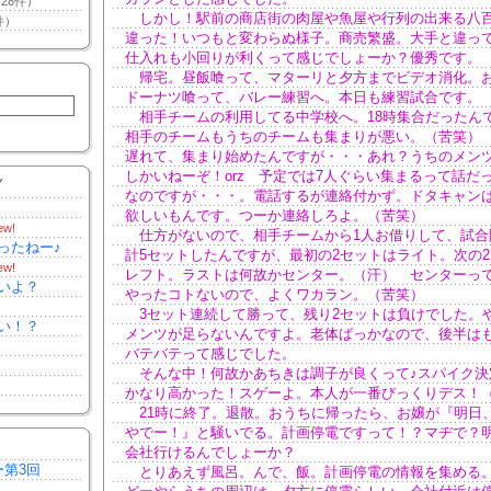
28件）
しかし！駅前の商店街の肉屋や魚屋や行列の出来る八
件）
違った！いつもと変わらぬ様子。商売繁盛。大手と違っ
仕入れも小回りが利くって感じでしょーか？優秀です。
帰宅。昼飯喰って、マターリと夕方までビデオ消化。
ドーナツ喰って、バレー練習へ。本日も練習試合です。
相手チームの利用してる中学校へ。18時集合だったん
相手のチームもうちのチームも集まりが悪い。（苦笑）
遅れて、集まり始めたんですが・・・あれ？うちのメンツ
しかいねーぞ！orz 予定では7人ぐらい集まるって話だ
Y
なのですが・・・。電話するが連絡付かず。ドタキャン
欲しいもんです。つーか連絡しろよ。（苦笑）
ew!
仕方がないので、相手チームから1人お借りして、試合
ったねー♪
計5セットしたんですが、最初の2セットはライト。次の
ew!
レフト。ラストは何故かセンター。（汗） センターっ
いよ？
やったコトないので、よくワカラン。（苦笑）
3セット連続して勝って、残り2セットは負けでした。
い！？
メンツが足らないんですよ。老体ばっかなので、後半は
バテバテって感じでした。
そんな中！何故かあちきは調子が良くって♪スパイク決
かなり高かった！スゲーよ。本人が一番びっくりデス！
21時に終了。退散。おうちに帰ったら、お嬢が『明日
やでー！』と騒いでる。計画停電ですって！？マヂで？
会社行けるんでしょーか？
ー第3回
とりあえず風呂。んで、飯。計画停電の情報を集める