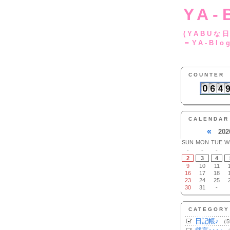
YA-
(YA
＝YA-Blo
COUNTER
CALENDAR
«
202
SUN
MON
TUE
W
-
-
-
2
3
4
9
10
11
16
17
18
23
24
25
30
31
-
CATEGORY
日記帳♪
（5