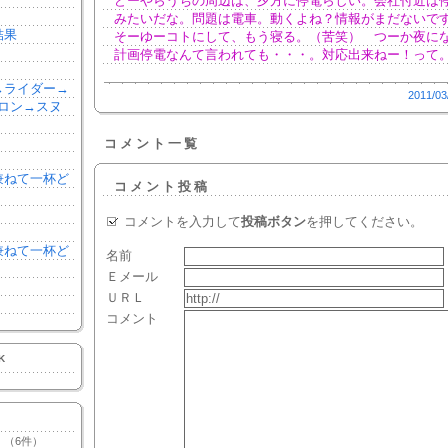
どーやらうちの周辺は、夕方に停電らしい。会社付近は
みたいだな。問題は電車。動くよね？情報がまだないで
結果
そーゆーコトにして、もう寝る。（苦笑） つーか夜に
計画停電なんて言われても・・・。対応出来ねー！って。o
森→ライダー→
2011/03
ロン→スヌ
コメント一覧
を兼ねて一杯ど
コメント投稿
コメントを入力して
投稿ボタン
を押してください。
を兼ねて一杯ど
名前
Ｅメール
ＵＲＬ
コメント
K
（6件）