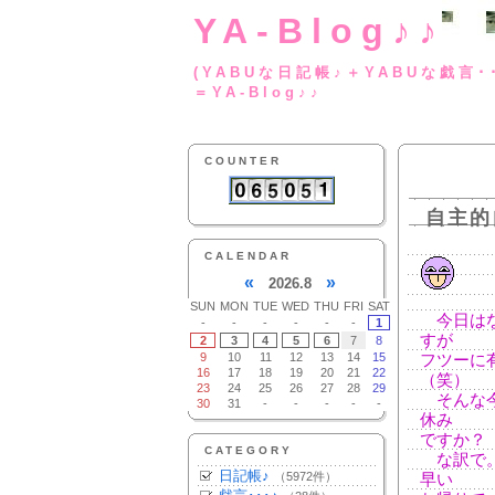
YA-Blog♪♪
(YABUな日記帳♪＋
＝YA-Blog♪♪
COUNTER
自主的
CALENDAR
«
»
2026.8
SUN
MON
TUE
WED
THU
FRI
SAT
今日はな
-
-
-
-
-
-
1
すが
2
3
4
5
6
7
8
9
10
11
12
13
14
15
フツーに
16
17
18
19
20
21
22
（笑）
23
24
25
26
27
28
29
そんな今
30
31
-
-
-
-
-
休み
ですか？
CATEGORY
な訳で。
日記帳♪
（5972件）
早い