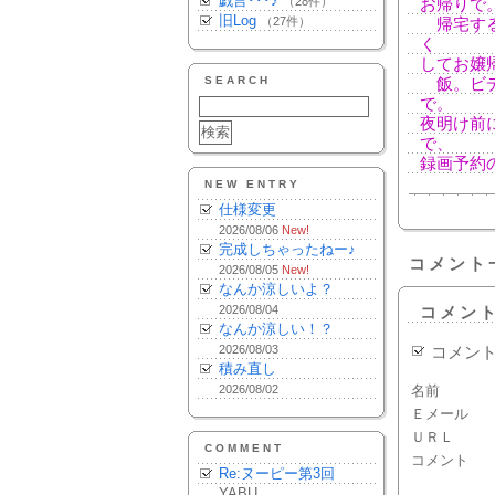
戯言･･･♪
（28件）
お帰りで
旧Log
（27件）
帰宅する
く
してお嬢
SEARCH
飯。ビデ
で。
夜明け前
で、
録画予約
NEW ENTRY
仕様変更
2026/08/06
New!
完成しちゃったねー♪
コメント
2026/08/05
New!
なんか涼しいよ？
2026/08/04
コメン
なんか涼しい！？
2026/08/03
コメン
積み直し
2026/08/02
名前
Ｅメール
ＵＲＬ
COMMENT
コメント
Re:ヌーピー第3回
YABU