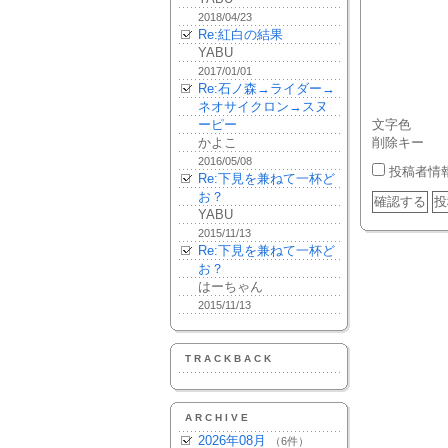
2018/04/23
Re:紅白の結果
YABU
2017/01/01
Re:石ノ森→ライダー→
ネオサイクロン→スヌ
ーピー
文字色
かよこ
削除キー
2016/05/08
投稿者情
Re:下見を兼ねて一杯ど
お？
YABU
2015/11/13
Re:下見を兼ねて一杯ど
お？
はーちゃん
2015/11/13
TRACKBACK
ARCHIVE
2026年08月
（6件）