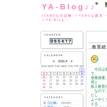
YA-Blog♪♪
(YABUな日記帳♪＋
＝YA-Blog♪♪
COUNTER
教育続
CALENDAR
«
»
2026.8
SUN
MON
TUE
WED
THU
FRI
SAT
今日は若
-
-
-
-
-
-
1
で。
2
3
4
5
6
7
8
9
10
11
12
13
14
15
便乗便乗
16
17
18
19
20
21
22
理と
23
24
25
26
27
28
29
新人教育
30
31
-
-
-
-
-
なので、
たし
CATEGORY
よーやく
日記帳♪
（5974件）
える