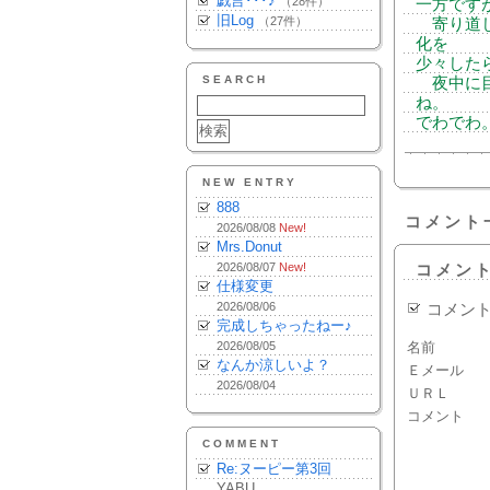
戯言･･･♪
（28件）
一方です
旧Log
（27件）
寄り道し
化を
少々したら
SEARCH
夜中に目
ね。
でわでわ
NEW ENTRY
888
コメント
2026/08/08
New!
Mrs.Donut
2026/08/07
New!
コメン
仕様変更
2026/08/06
コメン
完成しちゃったねー♪
2026/08/05
名前
なんか涼しいよ？
Ｅメール
2026/08/04
ＵＲＬ
コメント
COMMENT
Re:ヌーピー第3回
YABU