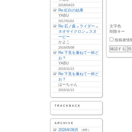
2018/04/23
Re:紅白の結果
YABU
2017/01/01
Re:石ノ森→ライダー→
文字色
ネオサイクロン→スヌ
削除キー
ーピー
投稿者情
かよこ
2016/05/08
Re:下見を兼ねて一杯ど
お？
YABU
2015/11/13
Re:下見を兼ねて一杯ど
お？
はーちゃん
2015/11/13
TRACKBACK
ARCHIVE
2026年08月
（8件）