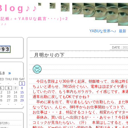
Blog♪♪
BUな日記帳♪＋YABUな戯言･･･
g♪♪
YABUな世界へ♪
最新
DATE :
201
月明かりの下
»
6.8
ED
THU
FRI
SAT
今日も普段より30分早く起床。朝飯喰って、出発は昨
-
-
-
1
ちょいと遅らせ、7時15分ぐらい。電車はほぼダイヤ通
5
6
7
8
していたので、もう車内もガラガラ。イイ感じです。来
12
13
14
15
19
20
21
22
通常出勤に戻してもOKですかね？
26
27
28
29
早めに家を出て、寄り道もしないで出勤したら、まだ8
-
-
-
-
なってない。んじゃ、8時半からお仕事開始ってコトで。
お仕事は・・・ま、特記するコトなく、相変わらずマタ
昼休み。買い出しへ出掛けるが・・・ありゃ！？今日
コミックが見当たらない。（汗） 本屋はしごすると、
972件）
解けた。どーやらガソリン節約の為、配送は火・木・土の