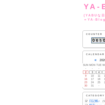
YA-
(YA
＝YA-Blo
COUNTER
CALENDAR
«
202
SUN
MON
TUE
W
-
-
-
2
3
4
9
10
11
16
17
18
23
24
25
30
31
-
CATEGORY
日記帳♪
（5