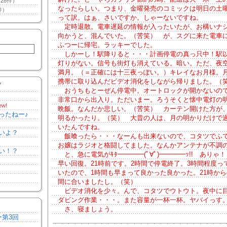
28件）
なったらしい。つまり、金曜発売のコミックは明日の土
件）
って訳。はぁ、さいですか。しゃーないですね。
定時退散。電車遅延の情報が入ったいたが、お構いナ
向かうと、混んでいた。（苦笑） が、スグに来た電車
ふつーに帰宅。ラッキーでした。
しかーし！駅降りると・・・計画停電の真っ只中！駅
灯りがない。信号も街灯も消えている。暗い。ただ、夜
満月。（＝正確には十三夜っぽい。）キレイなお月様。
携帯に取り込んだビデオ消化をしながら帰りました。（
Y
おうちもとーぜん停電中。オートロックが開かないの
非常口から出入り。ただいまー。ろうそくと懐中電灯の
ew!
晩飯。なんだか悲しい。（苦笑） カーテン開けた方が
ったねー♪
明るかったり。（笑） 大昔の人は、月の明かりだけで
いたんですね。
いよ？
飯喰ったら・・・なーんも出来ないので、コタツでふ
お嬢はラジオと格闘してました。なんかアンテナが不調
い！？
と、急に電気がｷﾀ━━━━(ﾟ∀ﾟ)━━━━ｯ!! ありゃ！
早い回復。21時前です。2時間で停電終了。3時間程度っ
いたので、1時間も早まって良かった良かった。21時か
間に合いましたし。（笑）
ビデオ消化を少々。んで、コタツでウトウト。夜中に
ダビング作業・・・。また容量が一杯一杯。ヤバイっす
さ、寝ましょう。
ー第3回