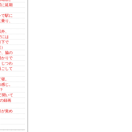
曜に延期
シで駅に
に乗り、
以外、
空には
月下で
笑）
で、脇の
明かりで
、じつわ
過ごして
て寝。
の感じ。
？
て聞いて
らの録画
目が覚め
。