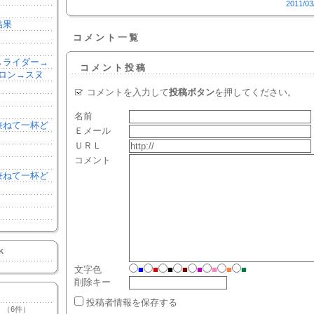
2011/03
結果
コメント一覧
森→ライダー→
コメント投稿
ロン→スヌ
コメントを入力して
投稿ボタン
を押してください。
名前
を兼ねて一杯ど
Ｅメール
ＵＲＬ
コメント
を兼ねて一杯ど
K
文字色
■
■
■
■
■
■
■
■
削除キー
投稿者情報を保存する
（6件）