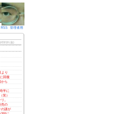
♪)÷2
RSS
管理者用
1/03/18 (金)
日より
りに回復
週から
時半に
（笑）
ーリ。
発売の
その謎が
3回に