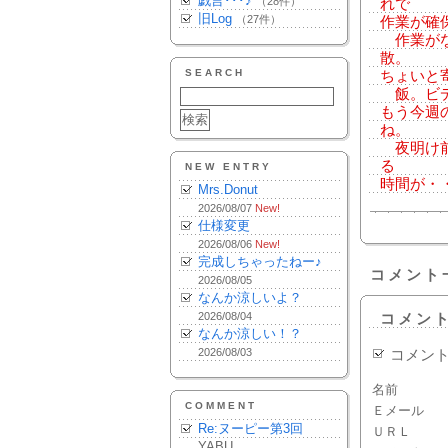
戯言･･･♪
（28件）
れで
旧Log
（27件）
作業が確
作業がな
散。
SEARCH
ちょいと
飯。ビデオ
もう今週
ね。
夜明け前
る
NEW ENTRY
時間が・
Mrs.Donut
2026/08/07
New!
仕様変更
2026/08/06
New!
完成しちゃったねー♪
コメント
2026/08/05
なんか涼しいよ？
2026/08/04
コメン
なんか涼しい！？
2026/08/03
コメン
名前
COMMENT
Ｅメール
Re:ヌーピー第3回
ＵＲＬ
YABU