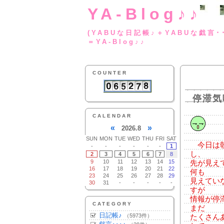
YA-Blog♪♪
(YABUな日記帳♪＋
＝YA-Blog♪♪
COUNTER
停滞気
CALENDAR
«
»
2026.8
SUN
MON
TUE
WED
THU
FRI
SAT
今日は朝
-
-
-
-
-
-
1
し、
2
3
4
5
6
7
8
9
10
11
12
13
14
15
先が見え
16
17
18
19
20
21
22
何も
23
24
25
26
27
28
29
見えてい
30
31
-
-
-
-
-
すが
情報が停
CATEGORY
まだ
日記帳♪
（5973件）
たくさん