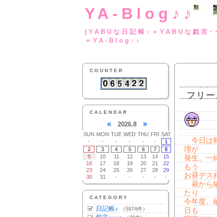
YA-Blog♪♪
(YABUな日記帳♪＋
＝YA-Blog♪♪
COUNTER
フリー
CALENDAR
«
»
2026.8
SUN
MON
TUE
WED
THU
FRI
SAT
今日は報
-
-
-
-
-
-
1
理が
2
3
4
5
6
7
8
9
10
11
12
13
14
15
発生。一
16
17
18
19
20
21
22
もう
23
24
25
26
27
28
29
お昼デス
30
31
-
-
-
-
-
昼から納
たり
CATEGORY
今年度、
日記帳♪
（5974件）
日も