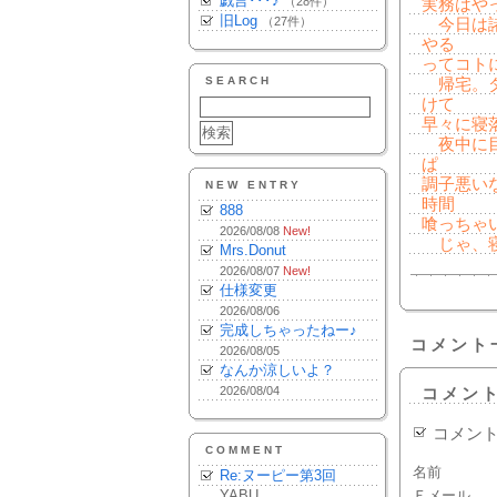
戯言･･･♪
（28件）
実務はや
旧Log
（27件）
今日は諸
やる
ってコト
SEARCH
帰宅。ダ
けて
早々に寝落
夜中に目
ぱ
調子悪い
NEW ENTRY
時間
888
喰っちゃ
2026/08/08
New!
じゃ、寝
Mrs.Donut
2026/08/07
New!
仕様変更
2026/08/06
完成しちゃったねー♪
コメント
2026/08/05
なんか涼しいよ？
2026/08/04
コメン
コメン
COMMENT
名前
Re:ヌーピー第3回
YABU
Ｅメール