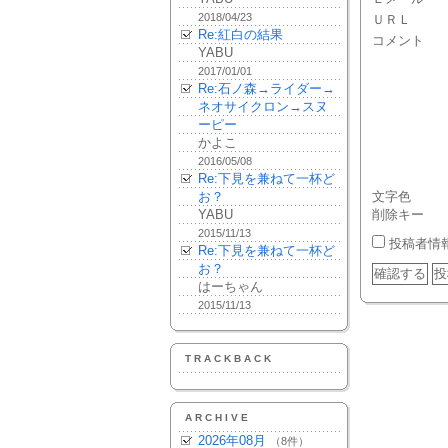
2018/04/23
ＵＲＬ
Re:紅白の結果
コメント
YABU
2017/01/01
Re:石ノ森→ライダー→
ネオサイクロン→スヌ
ーピー
かよこ
2016/05/08
Re:下見を兼ねて一杯ど
お？
文字色
YABU
削除キー
2015/11/13
投稿者情
Re:下見を兼ねて一杯ど
お？
はーちゃん
2015/11/13
TRACKBACK
ARCHIVE
2026年08月
（8件）