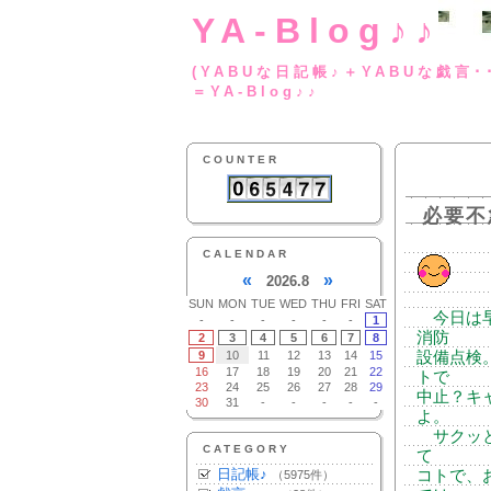
YA-Blog♪♪
(YABUな日記帳♪＋
＝YA-Blog♪♪
COUNTER
必要不
CALENDAR
«
»
2026.8
SUN
MON
TUE
WED
THU
FRI
SAT
今日は早
-
-
-
-
-
-
1
消防
2
3
4
5
6
7
8
9
10
11
12
13
14
15
設備点検
16
17
18
19
20
21
22
トで
23
24
25
26
27
28
29
中止？キ
30
31
-
-
-
-
-
よ。
サクッと
CATEGORY
て
日記帳♪
コトで、
（5975件）