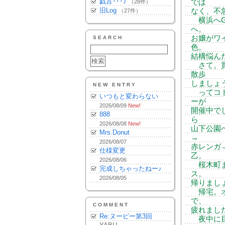
戯言･･･♪
では
（28件）
旧Log
なく、不
（27件）
横浜へG
へ。
お嬢がワ
SEARCH
色。
結構悩ん
さて。買
散歩
しましょ
NEW ENTRY
ってコト
いつもと変わらない
ーが
2026/08/09
New!
開催中で
888
ら
2026/08/08
New!
山下公園
Mrs.Donut
→
2026/08/07
赤レンガ
仕様変更
乙。
2026/08/06
桜木町ま
完成しちゃったねー♪
ス。
2026/08/05
帰りまし
帰宅。オ
で、
COMMENT
疲れまし
Re:ヌーピー第3回
夜中に目