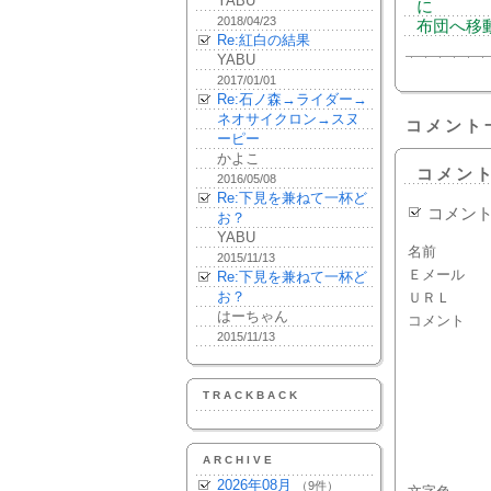
YABU
に
2018/04/23
布団へ移
Re:紅白の結果
YABU
2017/01/01
Re:石ノ森→ライダー→
ネオサイクロン→スヌ
コメント
ーピー
かよこ
コメン
2016/05/08
Re:下見を兼ねて一杯ど
コメン
お？
YABU
名前
2015/11/13
Ｅメール
Re:下見を兼ねて一杯ど
お？
ＵＲＬ
はーちゃん
コメント
2015/11/13
TRACKBACK
ARCHIVE
2026年08月
（9件）