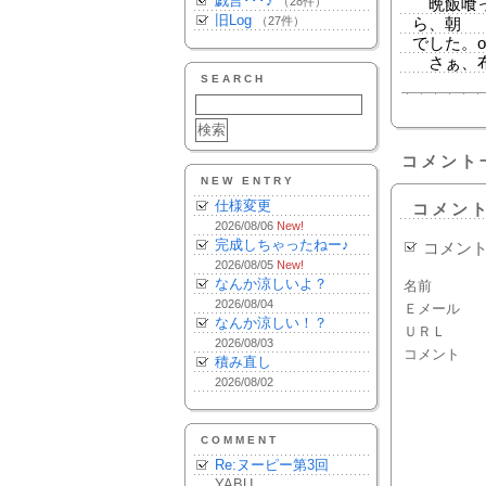
戯言･･･♪
（28件）
晩飯喰っ
旧Log
（27件）
ら、朝
でした。o
さぁ、布
SEARCH
コメント
NEW ENTRY
仕様変更
コメン
2026/08/06
New!
完成しちゃったねー♪
コメン
2026/08/05
New!
なんか涼しいよ？
名前
2026/08/04
Ｅメール
なんか涼しい！？
ＵＲＬ
2026/08/03
コメント
積み直し
2026/08/02
COMMENT
Re:ヌーピー第3回
YABU