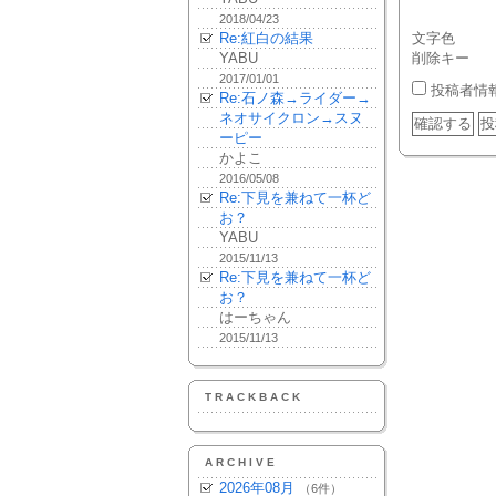
2018/04/23
Re:紅白の結果
文字色
YABU
削除キー
2017/01/01
投稿者情
Re:石ノ森→ライダー→
ネオサイクロン→スヌ
ーピー
かよこ
2016/05/08
Re:下見を兼ねて一杯ど
お？
YABU
2015/11/13
Re:下見を兼ねて一杯ど
お？
はーちゃん
2015/11/13
TRACKBACK
ARCHIVE
2026年08月
（6件）