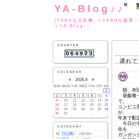
YA-Blog♪♪
(YABUな日記帳♪＋
＝YA-Blog♪♪
COUNTER
遅れて
CALENDAR
«
»
2026.8
SUN
MON
TUE
WED
THU
FRI
SAT
朝、布団
-
-
-
-
-
-
1
昼飯喰っ
2
3
4
5
6
7
8
9
10
11
12
13
14
15
で。
16
17
18
19
20
21
22
コンビニ
23
24
25
26
27
28
29
が、
30
31
-
-
-
-
-
年末で配
今日の予
CATEGORY
化を
日記帳♪
（5972件）
ガンガン