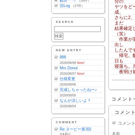
戯言･･･♪
（28件）
分の
旧Log
（27件）
ヤツをど
成。
さらに2
SEARCH
まだ
結果確定
（笑）
作業が落
出し
したんで
NEW ENTRY
帰宅。飯
888
日も
2026/08/08
New!
寝落ち。
Mrs.Donut
夜明け前
2026/08/07
New!
仕様変更
2026/08/06
完成しちゃったねー♪
2026/08/05
コメント
なんか涼しいよ？
2026/08/04
コメン
COMMENT
コメン
Re:ヌーピー第3回
名前
YABU