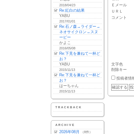
Ｅメール
2018/04/23
Re:紅白の結果
ＵＲＬ
YABU
コメント
2017/01/01
Re:石ノ森→ライダー→
ネオサイクロン→スヌ
ーピー
かよこ
2016/05/08
Re:下見を兼ねて一杯ど
お？
YABU
文字色
削除キー
2015/11/13
Re:下見を兼ねて一杯ど
投稿者情
お？
はーちゃん
2015/11/13
TRACKBACK
ARCHIVE
2026年08月
（8件）