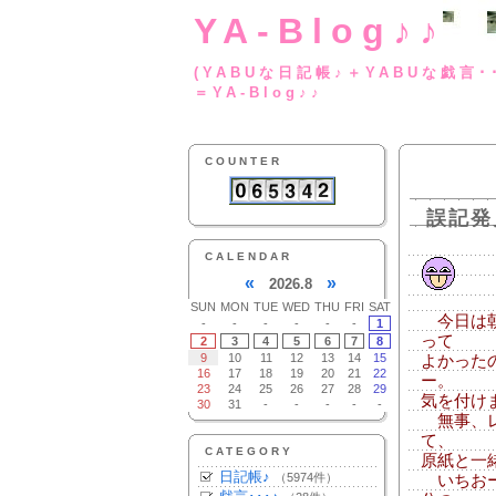
YA-Blog♪♪
(YABUな日記帳♪＋
＝YA-Blog♪♪
COUNTER
誤記発
CALENDAR
«
»
2026.8
SUN
MON
TUE
WED
THU
FRI
SAT
今日は朝
-
-
-
-
-
-
1
って
2
3
4
5
6
7
8
9
10
11
12
13
14
15
よかった
16
17
18
19
20
21
22
ー。
23
24
25
26
27
28
29
気を付け
30
31
-
-
-
-
-
無事、レ
て、
CATEGORY
原紙と一
日記帳♪
（5974件）
いちおー