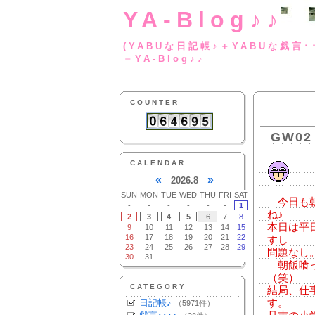
YA-Blog♪♪
(YABUな日記帳♪＋
＝YA-Blog♪♪
COUNTER
GW02
CALENDAR
«
»
2026.8
SUN
MON
TUE
WED
THU
FRI
SAT
今日も朝
-
-
-
-
-
-
1
ね♪
2
3
4
5
6
7
8
本日は平
9
10
11
12
13
14
15
16
17
18
19
20
21
22
すし
23
24
25
26
27
28
29
問題なし
30
31
-
-
-
-
-
朝飯喰っ
（笑）
CATEGORY
結局、仕
日記帳♪
す。
（5971件）