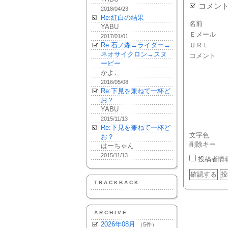
コメン
2018/04/23
Re:紅白の結果
名前
YABU
Ｅメール
2017/01/01
Re:石ノ森→ライダー→
ＵＲＬ
ネオサイクロン→スヌ
コメント
ーピー
かよこ
2016/05/08
Re:下見を兼ねて一杯ど
お？
YABU
2015/11/13
Re:下見を兼ねて一杯ど
文字色
お？
削除キー
はーちゃん
2015/11/13
投稿者情
TRACKBACK
ARCHIVE
2026年08月
（5件）