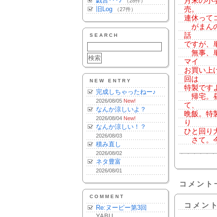
戯言･･･♪
月末の小
（28件）
旧Log
売。
（27件）
連休って
がまんの
話
SEARCH
ですが、
無事、単
マイ
お買い上
回は
NEW ENTRY
特製です
完成しちゃったねー♪
帰宅。昼
2026/08/05
New!
て、
なんか涼しいよ？
晩飯。特
2026/08/04
New!
り
なんか涼しい！？
ひと回り
2026/08/03
さて。今
積み直し
2026/08/02
ネタ豊富
2026/08/01
コメント
COMMENT
コメン
Re:ヌーピー第3回
YABU