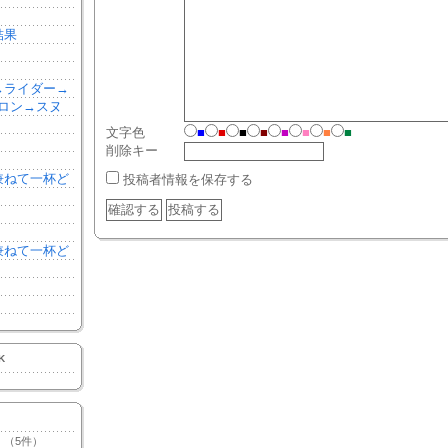
結果
森→ライダー→
ロン→スヌ
文字色
■
■
■
■
■
■
■
■
削除キー
を兼ねて一杯ど
投稿者情報を保存する
を兼ねて一杯ど
K
（5件）