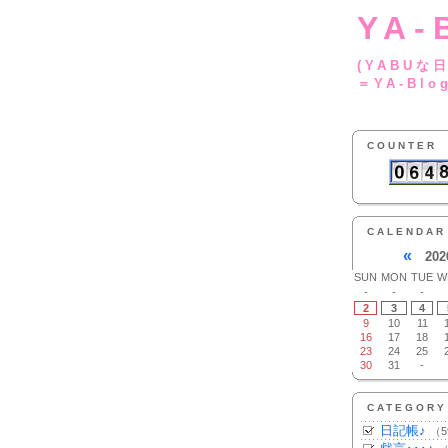
YA-
(YA
＝YA-Blo
COUNTER
CALENDAR
«
202
SUN
MON
TUE
W
-
-
-
2
3
4
9
10
11
16
17
18
23
24
25
30
31
-
CATEGORY
日記帳♪
（5