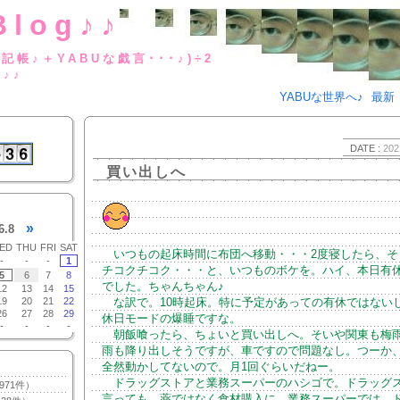
Blog♪♪
BUな日記帳♪＋YABUな戯言･･･
g♪♪
YABUな世界へ♪
最新
DATE :
202
買い出しへ
»
6.8
ED
THU
FRI
SAT
いつもの起床時間に布団へ移動・・・2度寝したら、そ
-
-
-
1
チコクチコク・・・と、いつものボケを。ハイ、本日有
5
6
7
8
でした。ちゃんちゃん♪
12
13
14
15
19
20
21
22
な訳で。10時起床。特に予定があっての有休ではない
26
27
28
29
休日モードの爆睡ですな。
-
-
-
-
朝飯喰ったら、ちょいと買い出しへ。そいや関東も梅
雨も降り出しそうですが、車ですので問題なし。つーか
全然動かしてないので。月1回ぐらいだねー。
ドラッグストアと業務スーパーのハシゴで。ドラッグ
971件）
言っても、薬ではなく食材購入に。業務スーパーでは、