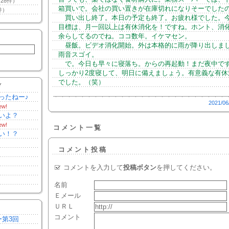
28件）
箱買いで。会社の買い置きが在庫切れになりそーでした
件）
買い出し終了。本日の予定も終了。お疲れ様でした。
目標は、月一回以上は有休消化を！ですね。ホント、消
余らしてるのでね。ココ数年。イケマセン。
昼飯。ビデオ消化開始。外は本格的に雨が降り出しま
雨音スゴイ。
で。今日も早々に寝落ち。からの再起動！まだ夜中で
しっかり2度寝して、明日に備えましょう。有意義な有休
でした。（笑）
Y
ったねー♪
2021/06
ew!
いよ？
ew!
コメント一覧
い！？
コメント投稿
コメントを入力して
投稿ボタン
を押してください。
名前
Ｅメール
ＵＲＬ
コメント
ー第3回