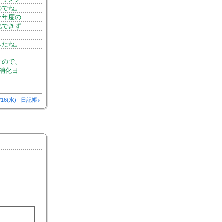
のでね。
今年度の
化できず
したね。
すので、
消化日
/16(水)
日記帳♪