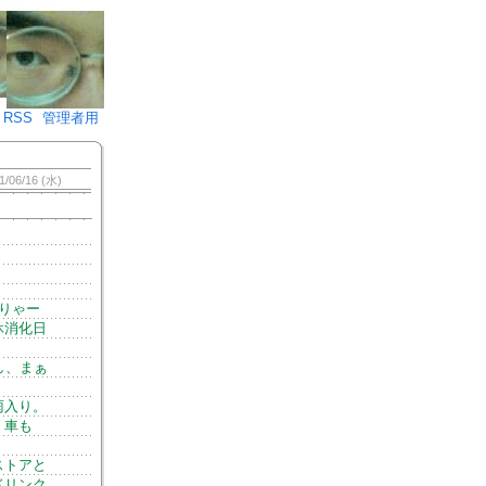
♪)÷2
RSS
管理者用
1/06/16 (水)
りゃー
休消化日
し、まぁ
雨入り。
、車も
ストアと
ドリンク