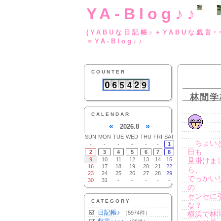
YA-Blog♪♪
(YABUな日記帳♪＋
＝YA-Blog♪♪
COUNTER
林間学
CALENDAR
«
»
2026.8
SUN
MON
TUE
WED
THU
FRI
SAT
ちょいと
-
-
-
-
-
-
1
日も
2
3
4
5
6
7
8
9
10
11
12
13
14
15
見掛けま
16
17
18
19
20
21
22
ら、
23
24
25
26
27
28
29
でっかい
30
31
-
-
-
-
-
の
センセに
CATEGORY
な？
日記帳♪
（5974件）
横浜で林