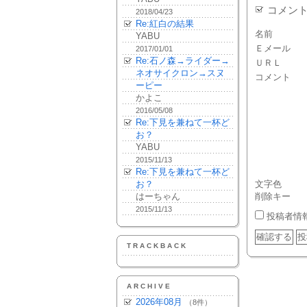
コメン
2018/04/23
Re:紅白の結果
名前
YABU
Ｅメール
2017/01/01
Re:石ノ森→ライダー→
ＵＲＬ
ネオサイクロン→スヌ
コメント
ーピー
かよこ
2016/05/08
Re:下見を兼ねて一杯ど
お？
YABU
2015/11/13
Re:下見を兼ねて一杯ど
お？
文字色
はーちゃん
削除キー
2015/11/13
投稿者情
TRACKBACK
ARCHIVE
2026年08月
（8件）