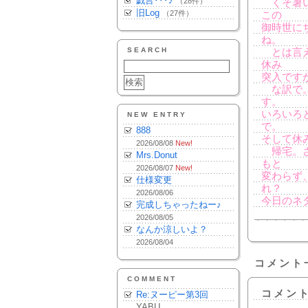
戯言･･･♪
（28件）
くそ暑い
旧Log
（27件）
この
御時世に
ね。
SEARCH
とは言え
休み
突入です
な訳で。
す。
いろいろ
NEW ENTRY
で。
888
そして休
2026/08/08
New!
帰宅。さ
Mrs.Donut
もと
2026/08/07
New!
変わらず
仕様変更
れ？
2026/08/06
今日のネ
完成しちゃったねー♪
2026/08/05
なんか涼しいよ？
2026/08/04
コメント
COMMENT
コメン
Re:ヌーピー第3回
YABU