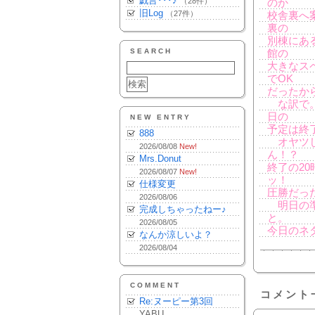
戯言･･･♪
（28件）
のか
旧Log
（27件）
校舎裏へ
裏の
別棟にあ
SEARCH
館の
大きなス
でOK
だったか
な訳で。
日の
NEW ENTRY
予定は終
888
オヤツし
2026/08/08
New!
ん！？
Mrs.Donut
終了の2
2026/08/07
New!
ッ！
仕様変更
圧勝だっ
2026/08/06
明日の準
完成しちゃったねー♪
と。
2026/08/05
今日のネ
なんか涼しいよ？
2026/08/04
COMMENT
コメント
Re:ヌーピー第3回
YABU