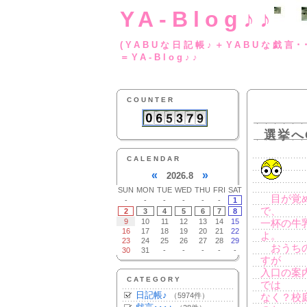
YA-Blog♪♪
(YABUな日記帳♪＋
＝YA-Blog♪♪
COUNTER
選挙へ
CALENDAR
«
»
2026.8
SUN
MON
TUE
WED
THU
FRI
SAT
目が覚め
-
-
-
-
-
-
1
で、
2
3
4
5
6
7
8
9
10
11
12
13
14
15
一杯の牛
16
17
18
19
20
21
22
よ。
23
24
25
26
27
28
29
おうちの
30
31
-
-
-
-
-
すが
入口の案
CATEGORY
では
日記帳♪
（5974件）
なく？校