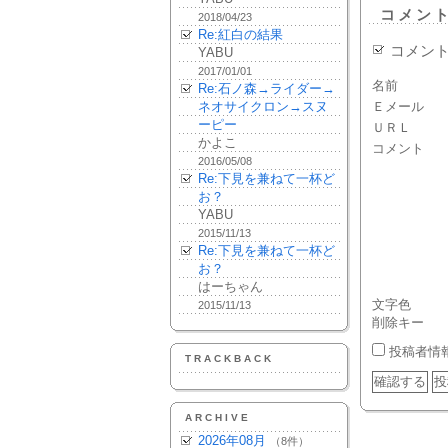
コメン
2018/04/23
Re:紅白の結果
コメン
YABU
2017/01/01
名前
Re:石ノ森→ライダー→
ネオサイクロン→スヌ
Ｅメール
ーピー
ＵＲＬ
かよこ
コメント
2016/05/08
Re:下見を兼ねて一杯ど
お？
YABU
2015/11/13
Re:下見を兼ねて一杯ど
お？
はーちゃん
文字色
2015/11/13
削除キー
投稿者情
TRACKBACK
ARCHIVE
2026年08月
（8件）