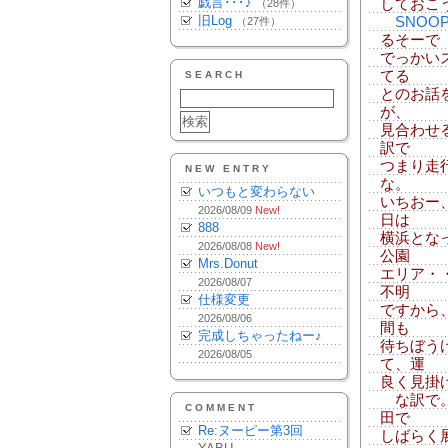
戯言･･･♪
しておこ
（28件）
旧Log
SNOOP
（27件）
るそーで
でっかい
てる
SEARCH
とのお話
が、
見合わせ
訳で
つまり走
NEW ENTRY
な。
いつもと変わらない
いちおー
2026/08/09
New!
日は
888
横浜とな
2026/08/08
New!
公園
Mrs.Donut
エリア・
2026/08/07
不明
仕様変更
ですから
2026/08/06
間も
完成しちゃったねー♪
待ちぼう
2026/08/05
て、運
良く見掛
な訳で。
COMMENT
田で
Re:ヌーピー第3回
しばらく