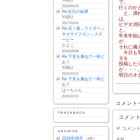
YABU
で。
2018/04/23
行くのか
Re:紅白の結果
と、潰れ
YABU
は、
2017/01/01
ビデオ消
Re:石ノ森→ライダー→
と。
ネオサイクロン→スヌ
年末年始
ーピー
が、
かよこ
それに備
2016/05/08
今日も早
Re:下見を兼ねて一杯ど
タを
お？
投稿した
YABU
が・・・
2015/11/13
明日のネ
Re:下見を兼ねて一杯ど
お？
はーちゃん
2015/11/13
コメント
TRACKBACK
コメン
コメン
ARCHIVE
2026年08月
（9件）
名前