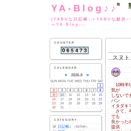
YA-Blog♪♪
(YABUな日記帳♪＋
＝YA-Blog♪♪
COUNTER
スヌト
CALENDAR
«
»
2026.8
SUN
MON
TUE
WED
THU
FRI
SAT
10時半
-
-
-
-
-
-
1
気が
2
3
4
5
6
7
8
9
10
11
12
13
14
15
しないで
16
17
18
19
20
21
22
パン
23
24
25
26
27
28
29
イタダキ
30
31
-
-
-
-
-
さて。今
でも
CATEGORY
良かった
日記帳♪
提供
（5975件）