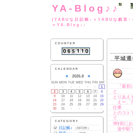
YA-Blog♪♪
(YABUな日記帳♪＋
＝YA-Blog♪♪
COUNTER
平城遷
CALENDAR
«
»
2026.8
SUN
MON
TUE
WED
THU
FRI
SAT
『最初に
-
-
-
-
-
-
1
と
2
3
4
5
6
7
8
9
10
11
12
13
14
15
とりあえ
16
17
18
19
20
21
22
えー、7
23
24
25
26
27
28
29
仕事
30
31
-
-
-
-
-
とのコト
て
CATEGORY
9時前に
日記帳♪
（5972件）
途中駅で