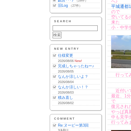
戯言･･･♪
（28件）
へ♪
旧Log
（27件）
平城遷都1
ので
空いてる
SEARCH
来た
小・中学
NEW ENTRY
仕様変更
2026/08/06
New!
完成しちゃったねー♪
2026/08/05
行ってみ
なんか涼しいよ？
2026/08/04
なんか涼しい！？
近付いて
2026/08/03
最近、1
積み直し
で
2026/08/02
復元され
やっぱ真
中も見学
COMMENT
行ってみ
Re:ヌーピー第3回
YABU