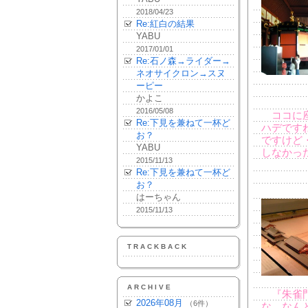
2018/04/23
Re:紅白の結果
YABU
2017/01/01
Re:石ノ森→ライダー→
ネオサイクロン→スヌ
ーピー
かよこ
2016/05/08
ココに座
Re:下見を兼ねて一杯ど
ハデです
お？
ですけど
YABU
しなかっ
2015/11/13
Re:下見を兼ねて一杯ど
お？
はーちゃん
2015/11/13
TRACKBACK
ARCHIVE
『朱雀門
2026年08月
（6件）
な、なん