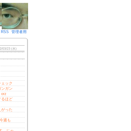
♪)÷2
RSS
管理者用
2/03/23 (水)
チェック
ガンガン
rz
するほど
えがった
今週も
す。じゃ