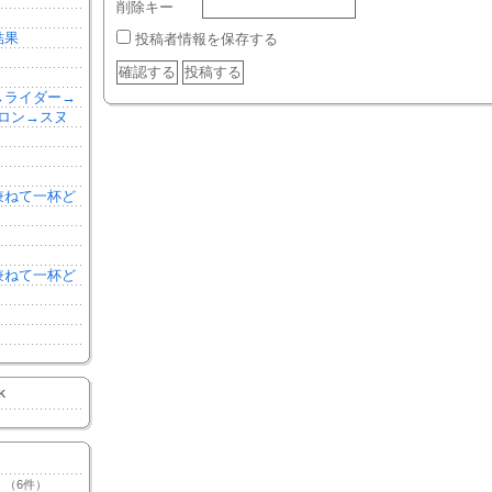
削除キー
結果
投稿者情報を保存する
森→ライダー→
ロン→スヌ
を兼ねて一杯ど
を兼ねて一杯ど
K
（6件）