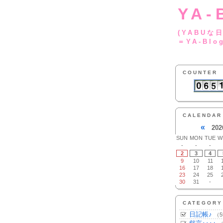
YA-
(YA
＝YA-Blo
COUNTER
CALENDAR
«
202
SUN
MON
TUE
W
-
-
-
2
3
4
9
10
11
16
17
18
23
24
25
30
31
-
CATEGORY
日記帳♪
（5