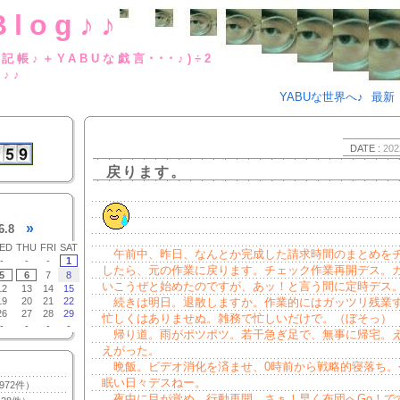
Blog♪♪
BUな日記帳♪＋YABUな戯言･･･
g♪♪
YABUな世界へ♪
最新
DATE :
202
戻ります。
»
6.8
ED
THU
FRI
SAT
午前中、昨日、なんとか完成した請求時間のまとめを
-
-
-
1
したら、元の作業に戻ります。チェック作業再開デス。
5
6
7
8
いこうぜと始めたのですが、あッ！と言う間に定時デス。o
12
13
14
15
19
20
21
22
続きは明日。退散しますか。作業的にはガッツリ残業
26
27
28
29
忙しくはありませぬ。雑務で忙しいだけで。（ぼそっ）
-
-
-
-
帰り道。雨がポツポツ。若干急ぎ足で、無事に帰宅。
えがった。
晩飯。ビデオ消化を済ませ、0時前から戦略的寝落ち。
眠い日々デスねー。
972件）
夜中に目が覚め、行動再開。さぁ！早く布団へGo！で