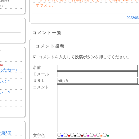
28件）
オヤスミ。
件）
2022/03
コメント一覧
コメント投稿
Y
コメントを入力して
投稿ボタン
を押してください。
ew!
名前
ったねー♪
Ｅメール
ＵＲＬ
いよ？
コメント
い！？
ー第3回
文字色
■
■
■
■
■
■
■
■