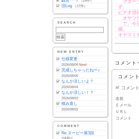
戯言･･･♪
（28件）
マターリ
旧Log
（27件）
ず、
ビデオ消
オヤツた
SEARCH
で。今日
感。
オヤスミ
NEW ENTRY
仕様変更
コメント
2026/08/06
New!
完成しちゃったねー♪
2026/08/05
コメン
なんか涼しいよ？
2026/08/04
コメン
なんか涼しい！？
2026/08/03
名前
積み直し
Ｅメール
2026/08/02
ＵＲＬ
コメント
COMMENT
Re:ヌーピー第3回
YABU