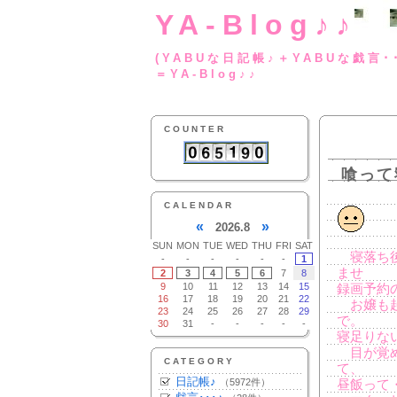
YA-Blog♪♪
(YABUな日記帳♪＋
＝YA-Blog♪♪
COUNTER
喰って
CALENDAR
«
»
2026.8
SUN
MON
TUE
WED
THU
FRI
SAT
寝落ち後
-
-
-
-
-
-
1
ませ
2
3
4
5
6
7
8
9
10
11
12
13
14
15
録画予約
16
17
18
19
20
21
22
お嬢も起
23
24
25
26
27
28
29
で。
30
31
-
-
-
-
-
寝足りな
目が覚め
CATEGORY
て、
日記帳♪
（5972件）
昼飯って