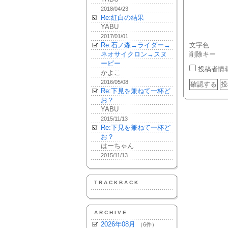
2018/04/23
Re:紅白の結果
YABU
2017/01/01
Re:石ノ森→ライダー→
文字色
ネオサイクロン→スヌ
削除キー
ーピー
投稿者情
かよこ
2016/05/08
Re:下見を兼ねて一杯ど
お？
YABU
2015/11/13
Re:下見を兼ねて一杯ど
お？
はーちゃん
2015/11/13
TRACKBACK
ARCHIVE
2026年08月
（6件）