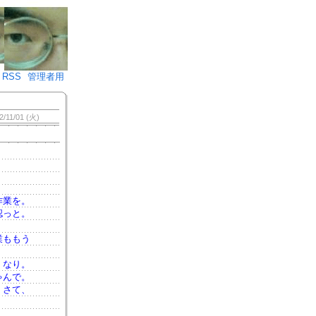
♪)÷2
RSS
管理者用
2/11/01 (火)
作業を。
認っと。
業ももう
くなり。
ゃんで。
。さて、