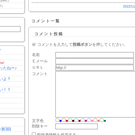
28件）
件）
2022/11
コメント一覧
コメント投稿
コメントを入力して
投稿ボタン
を押してください。
Y
名前
Ｅメール
ew!
ＵＲＬ
ったねー♪
コメント
いよ？
い！？
文字色
■
■
■
■
■
■
■
■
削除キー
ー第3回
投稿者情報を保存する