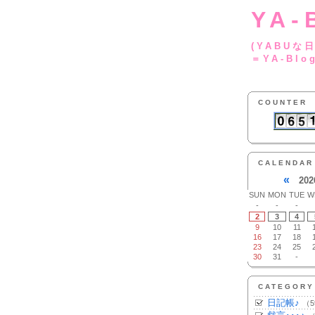
YA-
(YA
＝YA-Blo
COUNTER
CALENDAR
«
202
SUN
MON
TUE
W
-
-
-
2
3
4
9
10
11
16
17
18
23
24
25
30
31
-
CATEGORY
日記帳♪
（5