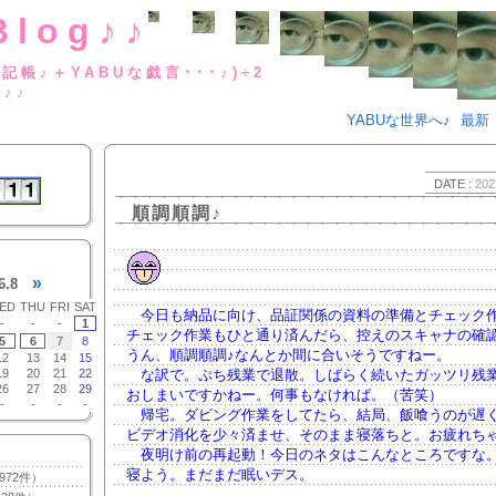
Blog♪♪
BUな日記帳♪＋YABUな戯言･･･
g♪♪
YABUな世界へ♪
最新
DATE :
202
順調順調♪
»
6.8
ED
THU
FRI
SAT
今日も納品に向け、品証関係の資料の準備とチェック
-
-
-
1
チェック作業もひと通り済んだら、控えのスキャナの確
5
6
7
8
うん、順調順調♪なんとか間に合いそうですねー。
12
13
14
15
19
20
21
22
な訳で。ぷち残業で退散。しばらく続いたガッツリ残
26
27
28
29
おしまいですかねー。何事もなければ。（苦笑）
-
-
-
-
帰宅。ダビング作業をしてたら、結局、飯喰うのが遅
ビデオ消化を少々済ませ、そのまま寝落ちと。お疲れち
夜明け前の再起動！今日のネタはこんなところですな
寝よう。まだまだ眠いデス。
972件）