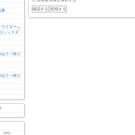
結果
森→ライダー→
ロン→スヌ
を兼ねて一杯ど
を兼ねて一杯ど
K
（6件）