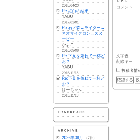
ＵＲＬ
2018/04/23
コメント
Re:紅白の結果
YABU
2017/01/01
Re:石ノ森→ライダー→
ネオサイクロン→スヌ
ーピー
かよこ
2016/05/08
Re:下見を兼ねて一杯ど
文字色
お？
削除キー
YABU
投稿者情
2015/11/13
Re:下見を兼ねて一杯ど
お？
はーちゃん
2015/11/13
TRACKBACK
ARCHIVE
2026年08月
（7件）