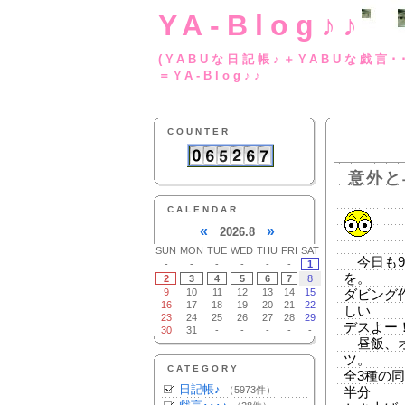
YA-Blog♪♪
(YABUな日記帳♪＋
＝YA-Blog♪♪
COUNTER
意外と
CALENDAR
«
»
2026.8
SUN
MON
TUE
WED
THU
FRI
SAT
今日も9
-
-
-
-
-
-
1
を。
2
3
4
5
6
7
8
9
10
11
12
13
14
15
ダビング
16
17
18
19
20
21
22
しい
23
24
25
26
27
28
29
デスよー
30
31
-
-
-
-
-
昼飯、オ
ツ。
CATEGORY
全3種の
日記帳♪
（5973件）
半分