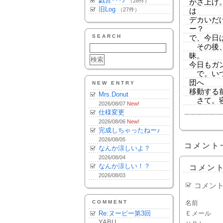
戯言･･･♪
（28件）
かさ上げ
旧Log
（27件）
は
デカいだ
ー？
SEARCH
で、今日
その後、
昧。
今日もガ
で。いつ
団へ
NEW ENTRY
移動する
Mrs.Donut
さて。寝
2026/08/07
New!
仕様変更
2026/08/06
New!
完成しちゃったねー♪
2026/08/05
コメント
なんか涼しいよ？
2026/08/04
なんか涼しい！？
コメン
2026/08/03
コメン
COMMENT
名前
Re:ヌーピー第3回
Ｅメール
YABU