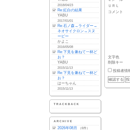
2018/04/23
ＵＲＬ
Re:紅白の結果
コメント
YABU
2017/01/01
Re:石ノ森→ライダー→
ネオサイクロン→スヌ
ーピー
かよこ
2016/05/08
Re:下見を兼ねて一杯ど
お？
文字色
YABU
削除キー
2015/11/13
投稿者情
Re:下見を兼ねて一杯ど
お？
はーちゃん
2015/11/13
TRACKBACK
ARCHIVE
2026年08月
（6件）