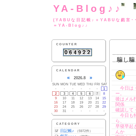
YA-Blog♪♪
(YABUな日記帳♪＋
＝YA-Blog♪♪
COUNTER
騙し騙
CALENDAR
«
»
2026.8
SUN
MON
TUE
WED
THU
FRI
SAT
今日は・
-
-
-
-
-
-
1
ー。
2
3
4
5
6
7
8
9
10
11
12
13
14
15
後はメル
16
17
18
19
20
21
22
関係
23
24
25
26
27
28
29
確認して
30
31
-
-
-
-
-
今日も特
ら、
CATEGORY
早寝早起
日記帳♪
（5972件）
んか