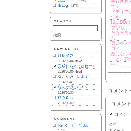
戯言･･･♪
（28件）
実行され
旧Log
（27件）
てる
メディア
つか
SEARCH
既にBD
ブがもう
そろそろ
な。
買い替え
ゴイ
NEW ENTRY
数になっ
仕様変更
と、朝か
2026/08/06
New!
べ。
完成しちゃったねー♪
2026/08/05
New!
なんか涼しいよ？
2026/08/04
なんか涼しい！？
コメント
2026/08/03
積み直し
2026/08/02
コメン
コメン
COMMENT
名前
Re:ヌーピー第3回
YABU
Ｅメール