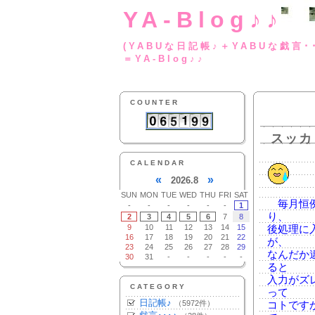
YA-Blog♪♪
(YABUな日記帳♪＋
＝YA-Blog♪♪
COUNTER
スッカ
CALENDAR
«
»
2026.8
SUN
MON
TUE
WED
THU
FRI
SAT
毎月恒
-
-
-
-
-
-
1
り、
2
3
4
5
6
7
8
9
10
11
12
13
14
15
後処理に
16
17
18
19
20
21
22
が、
23
24
25
26
27
28
29
なんだか
30
31
-
-
-
-
-
ると
入力がズ
CATEGORY
って
日記帳♪
（5972件）
コトです