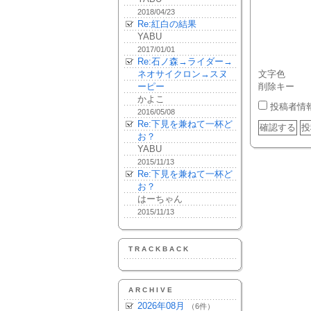
2018/04/23
Re:紅白の結果
YABU
2017/01/01
Re:石ノ森→ライダー→
ネオサイクロン→スヌ
文字色
ーピー
削除キー
かよこ
投稿者情
2016/05/08
Re:下見を兼ねて一杯ど
お？
YABU
2015/11/13
Re:下見を兼ねて一杯ど
お？
はーちゃん
2015/11/13
TRACKBACK
ARCHIVE
2026年08月
（6件）