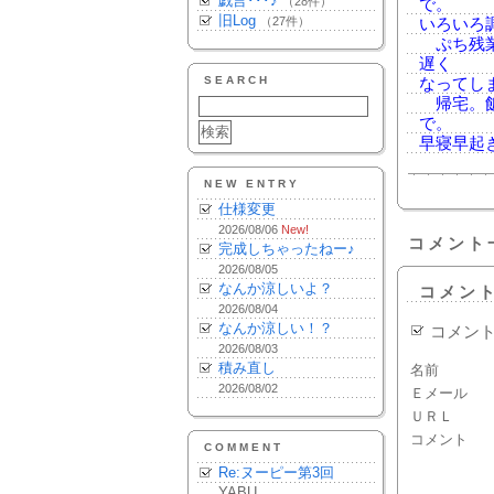
戯言･･･♪
（28件）
で。
旧Log
（27件）
いろいろ
ぷち残業
遅く
SEARCH
なってし
帰宅。飯
で。
早寝早起
NEW ENTRY
仕様変更
2026/08/06
New!
コメント
完成しちゃったねー♪
2026/08/05
なんか涼しいよ？
コメン
2026/08/04
なんか涼しい！？
コメン
2026/08/03
積み直し
名前
2026/08/02
Ｅメール
ＵＲＬ
コメント
COMMENT
Re:ヌーピー第3回
YABU