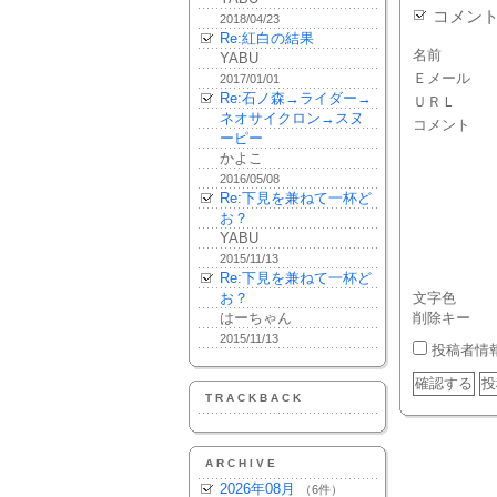
コメン
2018/04/23
Re:紅白の結果
名前
YABU
Ｅメール
2017/01/01
Re:石ノ森→ライダー→
ＵＲＬ
ネオサイクロン→スヌ
コメント
ーピー
かよこ
2016/05/08
Re:下見を兼ねて一杯ど
お？
YABU
2015/11/13
Re:下見を兼ねて一杯ど
お？
文字色
はーちゃん
削除キー
2015/11/13
投稿者情
TRACKBACK
ARCHIVE
2026年08月
（6件）