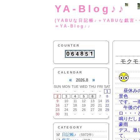
YA-Blog♪♪
(YABUな日記帳♪＋
＝YA-Blog♪♪
COUNTER
モクモ
CALENDAR
«
»
2026.8
SUN
MON
TUE
WED
THU
FRI
SAT
昼休みの
-
-
-
-
-
-
1
景色
2
3
4
5
6
7
8
9
10
11
12
13
14
15
です。一
16
17
18
19
20
21
22
午後の作
23
24
25
26
27
28
29
ロ・・・
30
31
-
-
-
-
-
鳴りだし
豪雨
CATEGORY
デス。激
日記帳♪
（5972件）
て、