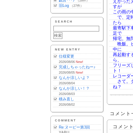
戯言･･･♪
（28件）
えがった
旧Log
（27件）
すが
この雨の
で、定時
SEARCH
たら
最寄駅下
足で
帰宅。無
晩飯。ビ
中に
NEW ENTRY
再起動す
仕様変更
ら、
2026/08/06
New!
フリーズ
完成しちゃったねー♪
ト！
2026/08/05
New!
レコーダ
なんか涼しいよ？
さて。ダ
2026/08/04
ね？
なんか涼しい！？
2026/08/03
積み直し
2026/08/02
コメント
COMMENT
コメン
Re:ヌーピー第3回
YABU