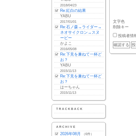
2018/04/23
Re:紅白の結果
YABU
文字色
2017/01/01
Re:石ノ森→ライダー→
削除キー
ネオサイクロン→スヌ
投稿者情
ーピー
かよこ
2016/05/08
Re:下見を兼ねて一杯ど
お？
YABU
2015/11/13
Re:下見を兼ねて一杯ど
お？
はーちゃん
2015/11/13
TRACKBACK
ARCHIVE
2026年08月
（6件）