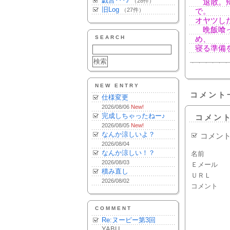
戯言･･･♪
（28件）
退散。帰
旧Log
（27件）
で。
オヤツし
晩飯喰っ
SEARCH
め、
寝る準備
NEW ENTRY
コメント
仕様変更
2026/08/06
New!
完成しちゃったねー♪
コメン
2026/08/05
New!
なんか涼しいよ？
コメン
2026/08/04
なんか涼しい！？
名前
2026/08/03
Ｅメール
積み直し
ＵＲＬ
2026/08/02
コメント
COMMENT
Re:ヌーピー第3回
YABU