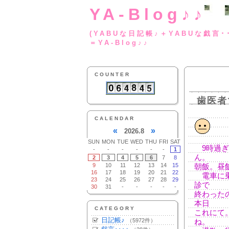
YA-Blog♪♪
(YABUな日記帳♪＋
＝YA-Blog♪♪
COUNTER
歯医者
CALENDAR
«
»
2026.8
SUN
MON
TUE
WED
THU
FRI
SAT
9時過ぎ
-
-
-
-
-
-
1
ん。
2
3
4
5
6
7
8
9
10
11
12
13
14
15
朝飯。昼
16
17
18
19
20
21
22
電車に乗
23
24
25
26
27
28
29
診で
30
31
-
-
-
-
-
終わった
本日
CATEGORY
これにて
日記帳♪
（5972件）
ね。