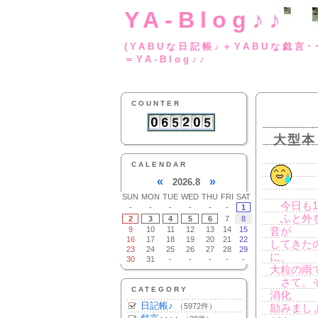
YA-Blog♪♪
(YABUな日記帳♪＋
＝YA-Blog♪♪
COUNTER
大型本
CALENDAR
«
»
2026.8
SUN
MON
TUE
WED
THU
FRI
SAT
今日も1
-
-
-
-
-
-
1
ふと外を
2
3
4
5
6
7
8
9
10
11
12
13
14
15
音が
16
17
18
19
20
21
22
してきた
23
24
25
26
27
28
29
に、
30
31
-
-
-
-
-
大粒の雨
さて。そ
CATEGORY
消化
日記帳♪
（5972件）
励みまし