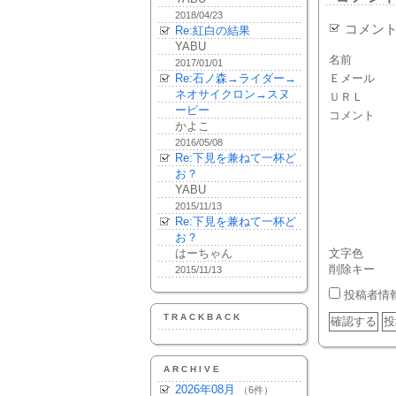
2018/04/23
コメン
Re:紅白の結果
YABU
名前
2017/01/01
Re:石ノ森→ライダー→
Ｅメール
ネオサイクロン→スヌ
ＵＲＬ
ーピー
コメント
かよこ
2016/05/08
Re:下見を兼ねて一杯ど
お？
YABU
2015/11/13
Re:下見を兼ねて一杯ど
お？
はーちゃん
文字色
削除キー
2015/11/13
投稿者情
TRACKBACK
ARCHIVE
2026年08月
（6件）