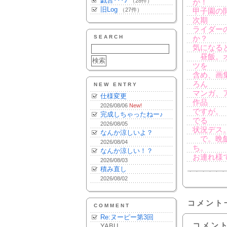
戯言･･･♪
（28件）
が！
旧Log
（27件）
甲子園の
次期
ライダー
SEARCH
か？
気になる
昼飯。オ
ツを
含め、画
ろん
NEW ENTRY
マンガ、
仕様変更
作品
2026/08/06
New!
ですが。
完成しちゃったねー♪
でる
2026/08/05
状況デス
なんか涼しいよ？
で。晩飯
2026/08/04
ち。
なんか涼しい！？
お連れ様
2026/08/03
積み直し
2026/08/02
コメント
COMMENT
Re:ヌーピー第3回
コメン
YABU