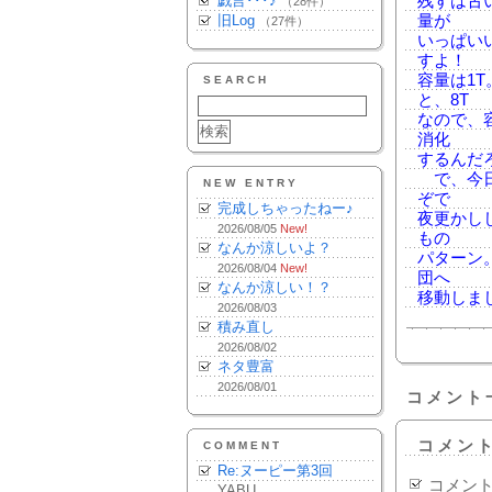
戯言･･･♪
残すは古
（28件）
旧Log
量が
（27件）
いっぱい
すよ！
容量は1T
SEARCH
と、8T
なので、
消化
するんだ
で、今日
NEW ENTRY
ぞで
完成しちゃったねー♪
夜更かし
2026/08/05
New!
もの
なんか涼しいよ？
パターン
2026/08/04
New!
団へ
なんか涼しい！？
移動しま
2026/08/03
積み直し
2026/08/02
ネタ豊富
2026/08/01
コメント
コメン
COMMENT
Re:ヌーピー第3回
コメン
YABU