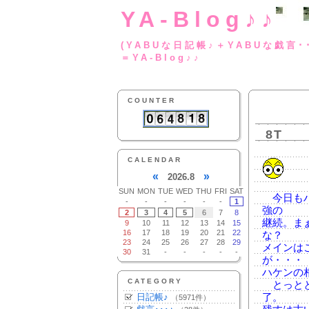
YA-Blog♪♪
(YABUな日記帳♪＋
＝YA-Blog♪♪
COUNTER
8T
CALENDAR
«
»
2026.8
SUN
MON
TUE
WED
THU
FRI
SAT
今日もハ
-
-
-
-
-
-
1
強の
2
3
4
5
6
7
8
継続。ま
9
10
11
12
13
14
15
16
17
18
19
20
21
22
な？
23
24
25
26
27
28
29
メインは
30
31
-
-
-
-
-
が・・・
ハケンの
CATEGORY
とっとと
日記帳♪
了。
（5971件）