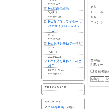
2018/04/23
名前
Re:紅白の結果
Ｅメール
YABU
ＵＲＬ
2017/01/01
Re:石ノ森→ライダー→
コメント
ネオサイクロン→スヌ
ーピー
かよこ
2016/05/08
Re:下見を兼ねて一杯ど
お？
YABU
2015/11/13
文字色
Re:下見を兼ねて一杯ど
削除キー
お？
はーちゃん
投稿者情
2015/11/13
TRACKBACK
ARCHIVE
2026年08月
（5件）