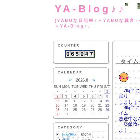
YA-Blog♪♪
(YABUな日記帳♪＋
＝YA-Blog♪♪
COUNTER
タイム
CALENDAR
«
»
2026.8
SUN
MON
TUE
WED
THU
FRI
SAT
7時半に
-
-
-
-
-
-
1
眠り
2
3
4
5
6
7
8
9
10
11
12
13
14
15
しましょ
16
17
18
19
20
21
22
9時半に
23
24
25
26
27
28
29
イム
30
31
-
-
-
-
-
放送中な
昼飯喰っ
CATEGORY
よ！
日記帳♪
（5972件）