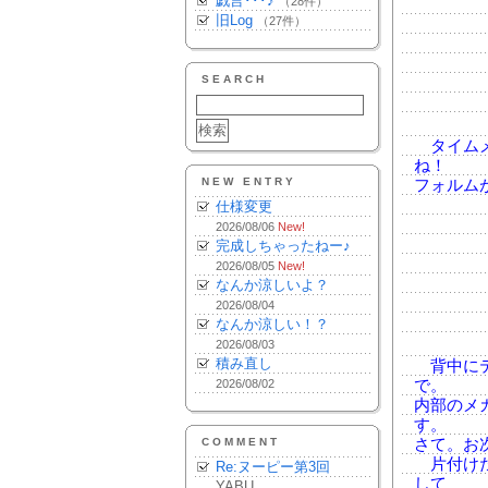
戯言･･･♪
（28件）
旧Log
（27件）
SEARCH
タイムメ
ね！
NEW ENTRY
フォルム
仕様変更
2026/08/06
New!
完成しちゃったねー♪
2026/08/05
New!
なんか涼しいよ？
2026/08/04
なんか涼しい！？
2026/08/03
積み直し
背中にテ
2026/08/02
で。
内部のメ
す。
COMMENT
さて。お
片付けた
Re:ヌーピー第3回
して
YABU