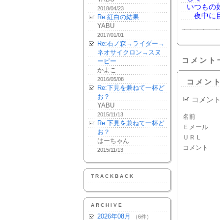
いつもの
2018/04/23
夜中に目
Re:紅白の結果
YABU
2017/01/01
Re:石ノ森→ライダー→
ネオサイクロン→スヌ
コメント
ーピー
かよこ
2016/05/08
コメン
Re:下見を兼ねて一杯ど
お？
コメン
YABU
2015/11/13
名前
Re:下見を兼ねて一杯ど
Ｅメール
お？
ＵＲＬ
はーちゃん
コメント
2015/11/13
TRACKBACK
ARCHIVE
2026年08月
（6件）