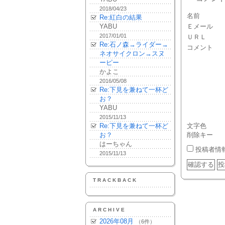
2018/04/23
名前
Re:紅白の結果
YABU
Ｅメール
2017/01/01
ＵＲＬ
Re:石ノ森→ライダー→
コメント
ネオサイクロン→スヌ
ーピー
かよこ
2016/05/08
Re:下見を兼ねて一杯ど
お？
YABU
2015/11/13
Re:下見を兼ねて一杯ど
文字色
お？
削除キー
はーちゃん
投稿者情
2015/11/13
TRACKBACK
ARCHIVE
2026年08月
（6件）