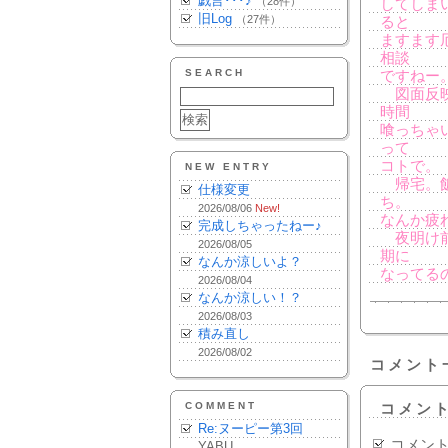
戯言･･･♪
（28件）
してしま
旧Log
（27件）
ると
ますます
相談
SEARCH
ですねー
図面反映
時間
喰っちゃ
って
コトで。
NEW ENTRY
帰宅。飯
仕様変更
ち。
2026/08/06
New!
なんか疲
完成しちゃったねー♪
夜明け前
2026/08/05
期に
なんか涼しいよ？
なってる
2026/08/04
なんか涼しい！？
2026/08/03
積み直し
2026/08/02
コメント
COMMENT
コメン
Re:ヌーピー第3回
コメン
YABU