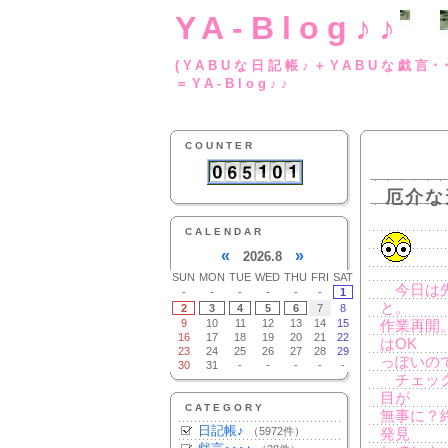
YA-Blog♪♪
(YABUな日記帳♪＋
＝YA-Blog♪♪
COUNTER
厄介な
CALENDAR
«
»
2026.8
SUN
MON
TUE
WED
THU
FRI
SAT
今日は先
-
-
-
-
-
-
1
と。
2
3
4
5
6
7
8
9
10
11
12
13
14
15
作業再開
16
17
18
19
20
21
22
はOK
23
24
25
26
27
28
29
っぽいの
30
31
-
-
-
-
-
チェック
目が
CATEGORY
無事に？
日記帳♪
（5972件）
発見