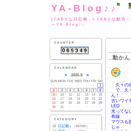
YA-Blog♪♪
(YABUな日記帳♪＋
＝YA-Blog♪♪
COUNTER
動かん
CALENDAR
«
»
2026.8
SUN
MON
TUE
WED
THU
FRI
SAT
久々の出
-
-
-
-
-
-
1
で、久々
2
3
4
5
6
7
8
9
10
11
12
13
14
15
ん！
16
17
18
19
20
21
22
古いワイ
23
24
25
26
27
28
29
LED
30
31
-
-
-
-
-
光ってな
有線
CATEGORY
マウスも
日記帳♪
（5974件）
じゃ