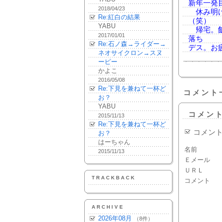
新年一発
2018/04/23
休み明け
Re:紅白の結果
（笑）
YABU
帰宅。飯
2017/01/01
落ち
Re:石ノ森→ライダー→
デス。お
ネオサイクロン→スヌ
ーピー
かよこ
2016/05/08
Re:下見を兼ねて一杯ど
コメント
お？
YABU
コメン
2015/11/13
Re:下見を兼ねて一杯ど
コメン
お？
はーちゃん
名前
2015/11/13
Ｅメール
ＵＲＬ
TRACKBACK
コメント
ARCHIVE
2026年08月
（8件）