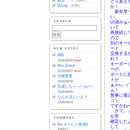
戯言･･･♪
（28件）
とりあえ
旧Log
（27件）
か！
新年早々
い。
SEARCH
USBが
いて
再接続し
ので
別のキー
ード
NEW ENTRY
交換する
888
れ？
2026/08/08
New!
キーボー
Mrs.Donut
ーの
2026/08/07
New!
ポートに
仕様変更
トが
2026/08/06
ぁゃιぃ
完成しちゃったねー♪
ぉ！
2026/08/05
無事に復
なんか涼しいよ？
コト
2026/08/04
ですかね
さて。メ
か所
COMMENT
確定した
Re:ヌーピー第3回
して
YABU