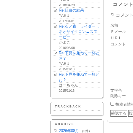
コメン
2018/04/23
Re:紅白の結果
コメン
YABU
2017/01/01
名前
Re:石ノ森→ライダー→
ネオサイクロン→スヌ
Ｅメール
ーピー
ＵＲＬ
かよこ
コメント
2016/05/08
Re:下見を兼ねて一杯ど
お？
YABU
2015/11/13
Re:下見を兼ねて一杯ど
お？
はーちゃん
文字色
2015/11/13
削除キー
投稿者情
TRACKBACK
ARCHIVE
2026年08月
（5件）