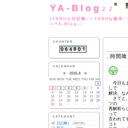
YA-Blog♪♪
(YABUな日記帳♪＋
＝YA-Blog♪♪
COUNTER
時間喰
CALENDAR
«
»
2026.8
SUN
MON
TUE
WED
THU
FRI
SAT
今日もま
-
-
-
-
-
-
1
しで
2
3
4
5
6
7
8
9
10
11
12
13
14
15
解決。な
16
17
18
19
20
21
22
さてと。
23
24
25
26
27
28
29
ツの
30
31
-
-
-
-
-
再解析ら
って
CATEGORY
言われて
日記帳♪
（5971件）
コト