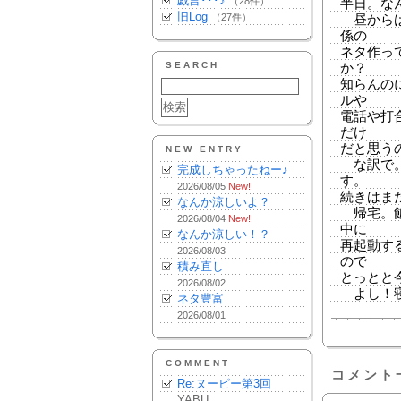
戯言･･･♪
（28件）
半日。な
旧Log
（27件）
昼からは
係の
ネタ作っ
SEARCH
か？
知らんの
ルや
電話や打
だけ
だと思う
NEW ENTRY
な訳で。
完成しちゃったねー♪
す。
2026/08/05
New!
続きはま
なんか涼しいよ？
帰宅。飯
2026/08/04
New!
中に
なんか涼しい！？
再起動す
2026/08/03
ので
積み直し
とっとと
2026/08/02
よし！
ネタ豊富
2026/08/01
COMMENT
コメント
Re:ヌーピー第3回
YABU