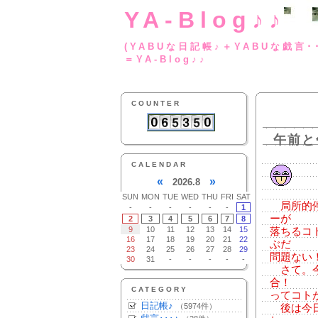
YA-Blog♪♪
(YABUな日記帳♪＋
＝YA-Blog♪♪
COUNTER
午前と
CALENDAR
«
»
2026.8
SUN
MON
TUE
WED
THU
FRI
SAT
局所的停
-
-
-
-
-
-
1
ーが
2
3
4
5
6
7
8
9
10
11
12
13
14
15
落ちるコ
16
17
18
19
20
21
22
ぶだ
23
24
25
26
27
28
29
問題ない
30
31
-
-
-
-
-
さて。今
合！
CATEGORY
ってコト
日記帳♪
（5974件）
後は今日