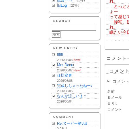
戯言･･･♪
（28件）
れ。
旧Log
（27件）
とっとと
ょー
って感じ
SEARCH
帰宅。飯
れ。
眠たい今
NEW ENTRY
888
コメント
2026/08/08
New!
Mrs.Donut
2026/08/07
New!
コメン
仕様変更
2026/08/06
コメン
完成しちゃったねー♪
2026/08/05
名前
なんか涼しいよ？
Ｅメール
2026/08/04
ＵＲＬ
コメント
COMMENT
Re:ヌーピー第3回
YABU