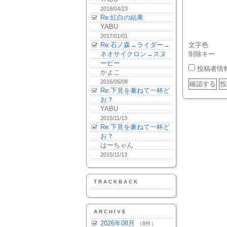
2018/04/23
Re:紅白の結果
YABU
2017/01/01
Re:石ノ森→ライダー→
文字色
ネオサイクロン→スヌ
削除キー
ーピー
投稿者情
かよこ
2016/05/08
Re:下見を兼ねて一杯ど
お？
YABU
2015/11/13
Re:下見を兼ねて一杯ど
お？
はーちゃん
2015/11/13
TRACKBACK
ARCHIVE
2026年08月
（8件）