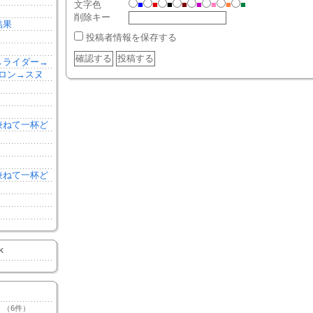
文字色
■
■
■
■
■
■
■
■
削除キー
結果
投稿者情報を保存する
森→ライダー→
ロン→スヌ
を兼ねて一杯ど
を兼ねて一杯ど
K
（6件）