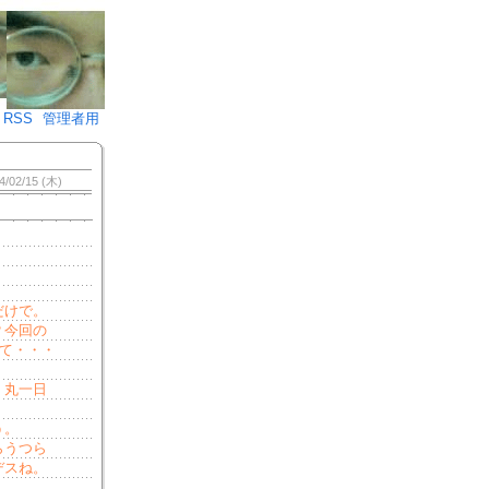
♪)÷2
RSS
管理者用
4/02/15 (木)
だけで。
？今回の
して・・・
、丸一日
。
う。
らうつら
デスね。