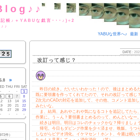
Blog♪♪
BUな日記帳♪＋YABUな戯言･･･
g♪♪
YABUな世界へ♪
最新
DATE :
202
改訂って感じ？
»
6.8
ED
THU
FRI
SAT
昨日の続き。だいたいわかった！ので、後はまとめる
-
-
-
1
既に要領書を作ってくれてたので、それの改訂って感じ
5
6
7
8
2次元のCADの対応を追加して、その他、コメント追加
12
13
14
15
19
20
21
22
みたいな。
26
27
28
29
ま、結局、あれやこれや気になるコトを追記してたら
-
-
-
-
作業に。う～ん？要領書まとめるのって、めんどいなー
続きは明日。明日はコレのチェックかな？帰りましょ
帰宅。今日もダビング作業を少々済ませ、晩飯。うつ
しながらビデオ消化。イケマセン！ホント、今週は眠い
972件）
ちゃんと見直して・・・消化消化。（笑）