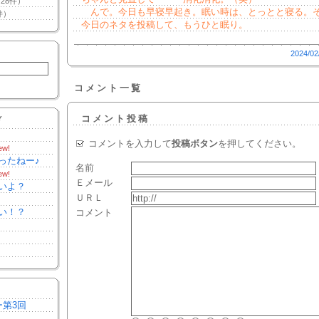
28件）
んで。今日も早寝早起き。眠い時は、とっとと寝る。
件）
今日のネタを投稿して、もうひと眠り。
2024/02
コメント一覧
コメント投稿
Y
コメントを入力して
投稿ボタン
を押してください。
ew!
ったねー♪
名前
ew!
Ｅメール
いよ？
ＵＲＬ
い！？
コメント
ー第3回