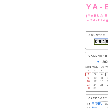
YA-
(YA
＝YA-Blo
COUNTER
CALENDAR
«
202
SUN
MON
TUE
W
-
-
-
2
3
4
9
10
11
16
17
18
23
24
25
30
31
-
CATEGORY
日記帳♪
（5