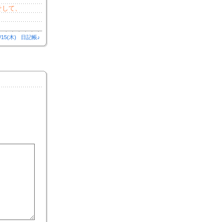
そして、
/15(木)
日記帳♪