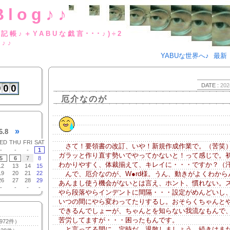
Blog♪♪
BUな日記帳♪＋YABUな戯言･･･
g♪♪
YABUな世界へ♪
最新
DATE :
202
厄介なのが
»
6.8
ED
THU
FRI
SAT
さて！要領書の改訂、いや！新規作成作業で。（苦笑
-
-
-
1
ガラッと作り直す勢いでやってかないと！って感じで。
5
6
7
8
わかりやすく、体裁揃えて、キレイに・・・ですか？（
12
13
14
15
19
20
21
22
んで、厄介なのが、W●rd様。うん、動きがよくわからん
26
27
28
29
あんまし使う機会がないとは言え、ホント、慣れない。
-
-
-
-
やら段落やらインデントに間隔・・・設定がめんどいし
いつの間にやら変わってたりするし。おそらくちゃんと
できるんでしょーが、ちゃんとを知らない我流なもんで
苦労してますが・・・困ったもんです。
972件）
と言ってる間に、定時だ。退散しましょう。続きはま