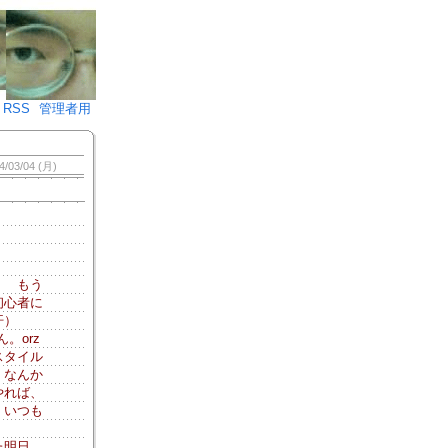
♪)÷2
RSS
管理者用
4/03/04 (月)
） もう
初心者に
汗）
。orz
スタイル
、なんか
やれば、
、いつも
た明日。