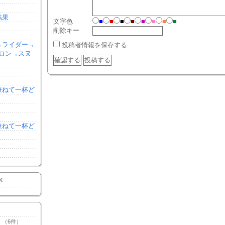
結果
文字色
■
■
■
■
■
■
■
■
削除キー
森→ライダー→
投稿者情報を保存する
ロン→スヌ
を兼ねて一杯ど
を兼ねて一杯ど
K
（6件）