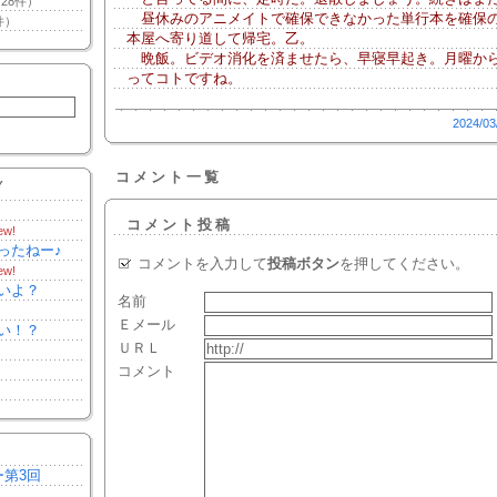
28件）
昼休みのアニメイトで確保できなかった単行本を確保
件）
本屋へ寄り道して帰宅。乙。
晩飯。ビデオ消化を済ませたら、早寝早起き。月曜か
ってコトですね。
2024/03
コメント一覧
Y
コメント投稿
ew!
ったねー♪
コメントを入力して
投稿ボタン
を押してください。
ew!
いよ？
名前
Ｅメール
い！？
ＵＲＬ
コメント
ー第3回