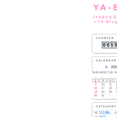
YA-
(YA
＝YA-Blo
COUNTER
CALENDAR
«
202
SUN
MON
TUE
W
-
-
-
2
3
4
9
10
11
16
17
18
23
24
25
30
31
-
CATEGORY
日記帳♪
（5