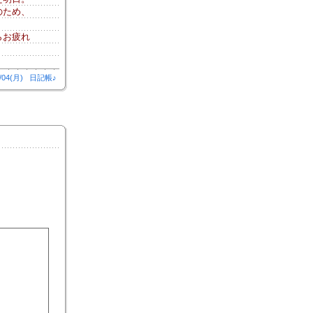
のため、
らお疲れ
/04(月)
日記帳♪