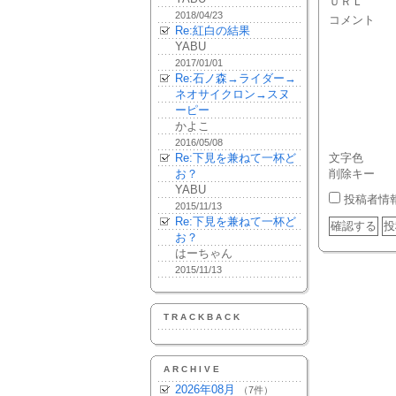
ＵＲＬ
2018/04/23
コメント
Re:紅白の結果
YABU
2017/01/01
Re:石ノ森→ライダー→
ネオサイクロン→スヌ
ーピー
かよこ
2016/05/08
Re:下見を兼ねて一杯ど
文字色
お？
削除キー
YABU
投稿者情
2015/11/13
Re:下見を兼ねて一杯ど
お？
はーちゃん
2015/11/13
TRACKBACK
ARCHIVE
2026年08月
（7件）