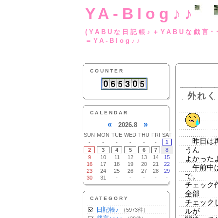
YA-Blog♪♪
(YABUな日記帳♪＋
＝YA-Blog♪♪
COUNTER
外れく
CALENDAR
«
»
2026.8
SUN
MON
TUE
WED
THU
FRI
SAT
昨日は再
-
-
-
-
-
-
1
うん
2
3
4
5
6
7
8
9
10
11
12
13
14
15
よかった
16
17
18
19
20
21
22
午前中は
23
24
25
26
27
28
29
で。
30
31
-
-
-
-
-
チェック
全部
CATEGORY
チェック
日記帳♪
（5973件）
ルが