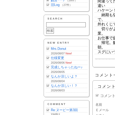
戯言･･･♪
（28件）
間違って
旧Log
（27件）
違い
ハケーン
納期も切
SEARCH
で。
外れくじ
切りがよ
業。
お仕事で
帰宅。飯
NEW ENTRY
朝。
Mrs.Donut
スグにい
2026/08/07
New!
仕様変更
2026/08/06
New!
完成しちゃったねー♪
2026/08/05
コメント
なんか涼しいよ？
2026/08/04
なんか涼しい！？
コメン
2026/08/03
コメン
COMMENT
名前
Re:ヌーピー第3回
Ｅメール
YABU