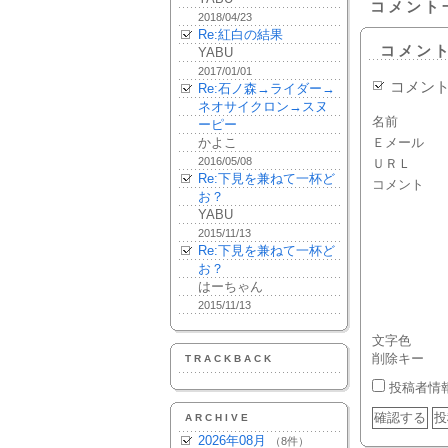
コメント
2018/04/23
Re:紅白の結果
コメン
YABU
2017/01/01
コメン
Re:石ノ森→ライダー→
ネオサイクロン→スヌ
名前
ーピー
かよこ
Ｅメール
2016/05/08
ＵＲＬ
Re:下見を兼ねて一杯ど
コメント
お？
YABU
2015/11/13
Re:下見を兼ねて一杯ど
お？
はーちゃん
2015/11/13
文字色
削除キー
TRACKBACK
投稿者情
ARCHIVE
2026年08月
（8件）