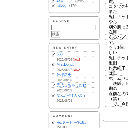
戯言･･･♪
（28件）
番、
旧Log
（27件）
コタツの
また
鬼目ナッ
SEARCH
やら
別の脚っ
在庫
あるハズ
で、
もう1個
NEW ENTRY
しい
888
鬼目ナッ
2026/08/08
New!
復旧
Mrs.Donut
作業終了
2026/08/07
New!
は0。
仕様変更
ホームセ
2026/08/06
晩飯。ビ
完成しちゃったねー♪
期の
2026/08/05
直前なの
なんか涼しいよ？
（笑）
2026/08/04
で。今日
COMMENT
Re:ヌーピー第3回
YABU