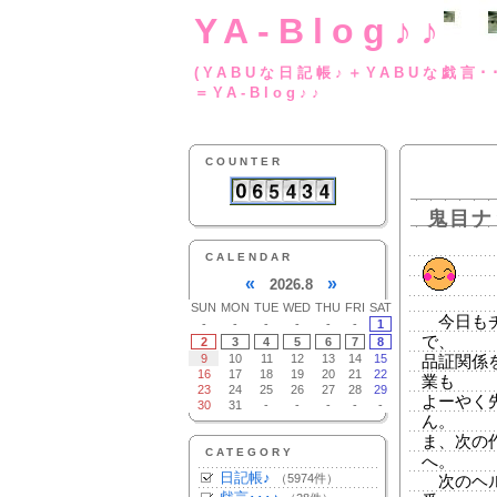
YA-Blog♪♪
(YABUな日記帳♪＋
＝YA-Blog♪♪
COUNTER
鬼目ナ
CALENDAR
«
»
2026.8
SUN
MON
TUE
WED
THU
FRI
SAT
今日もチ
-
-
-
-
-
-
1
で、
2
3
4
5
6
7
8
9
10
11
12
13
14
15
品証関係
16
17
18
19
20
21
22
業も
23
24
25
26
27
28
29
よーやく
30
31
-
-
-
-
-
ん。
ま、次の
CATEGORY
へ。
日記帳♪
（5974件）
次のヘル