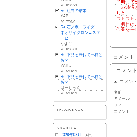
21時ま
2018/04/23
22時過
Re:紅白の結果
ちと
YABU
ウトウト
2017/01/01
明日は、
Re:石ノ森→ライダー→
作業を任
ネオサイクロン→スヌ
ーピー
かよこ
2016/05/08
Re:下見を兼ねて一杯ど
コメント
お？
YABU
コメン
2015/11/13
Re:下見を兼ねて一杯ど
コメン
お？
はーちゃん
名前
2015/11/13
Ｅメール
ＵＲＬ
TRACKBACK
コメント
ARCHIVE
2026年08月
（6件）