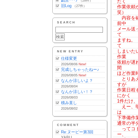
戯言･･･♪
（28件）
たく
旧Log
（27件）
作業依頼
笑）
内容を確
SEARCH
前中
メール送
て
ますね。
て
しまいた
NEW ENTRY
作業
仕様変更
依頼が遅
2026/08/06
New!
間
完成しちゃったねー♪
ほど作業
2026/08/05
New!
とりあえ
なんか涼しいよ？
すが
2026/08/04
作業日程
なんか涼しい！？
にかく
2026/08/03
1件だけ
積み直し
えー、明
2026/08/02
は
下準備作
通常の半
COMMENT
ってコト
Re:ヌーピー第3回
ー、
YABU