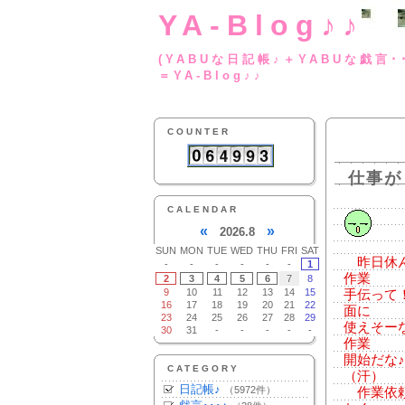
YA-Blog♪♪
(YABUな日記帳♪＋
＝YA-Blog♪♪
COUNTER
仕事が
CALENDAR
«
»
2026.8
SUN
MON
TUE
WED
THU
FRI
SAT
昨日休ん
-
-
-
-
-
-
1
作業
2
3
4
5
6
7
8
9
10
11
12
13
14
15
手伝って
16
17
18
19
20
21
22
面に
23
24
25
26
27
28
29
使えそー
30
31
-
-
-
-
-
作業
開始だな
CATEGORY
（汗）
日記帳♪
（5972件）
作業依頼