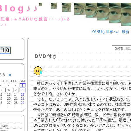
Blog♪♪
BUな日記帳♪＋YABUな戯言･･･
g♪♪
YABUな世界へ♪
最新
DATE :
201
DVD付き
»
6.8
ED
THU
FRI
SAT
昨日ざっくり下準備した作業を後輩君に引き継いで、
-
-
-
1
昨日の朝、やり始めた作業に戻る。しかしながら、設計
5
6
7
8
とかで中断。さいですか。
12
13
14
15
19
20
21
22
でも、だいじょーぶ。久々に忙しい（？）状況なので
26
27
28
29
やるコトはある。3件作業依頼が来てるのでね。後輩君に
-
-
-
-
任せたので、あちきはしばらくチェック作業三昧です。
今日は20時退散の21時過ぎ帰宅。飯。ビデオ消化小1
本日購入したCDのおまけに付いてたDVDを観た。最近、
DVDのプロモが付いてくるコトが多いデスよね。どっち
974件）
って感じがしないでもないですが。（笑）