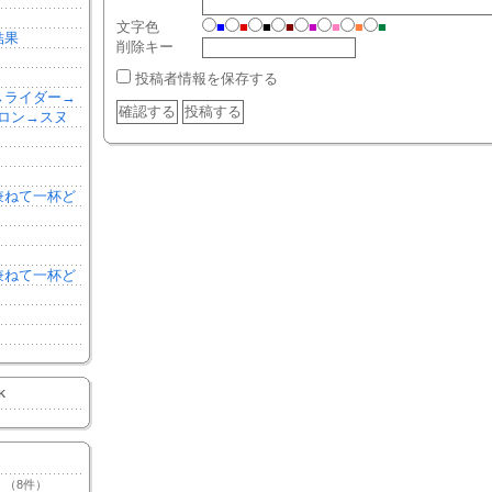
文字色
■
■
■
■
■
■
■
■
結果
削除キー
投稿者情報を保存する
森→ライダー→
ロン→スヌ
を兼ねて一杯ど
を兼ねて一杯ど
K
（8件）