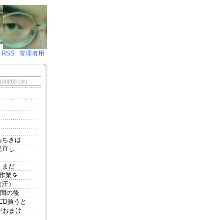
♪)÷2
RSS
管理者用
1/08/03 (水)
あちきは
見直し
、まだ
作業を
（汗）
時間の後
CD買うと
がおまけ