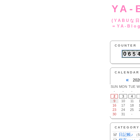
YA-
(YA
＝YA-Blo
COUNTER
CALENDAR
«
202
SUN
MON
TUE
W
-
-
-
2
3
4
9
10
11
16
17
18
23
24
25
30
31
-
CATEGORY
日記帳♪
（5