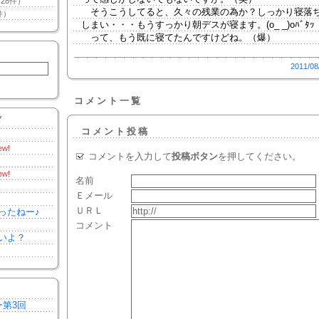
28件）
そうこうしてると、久々の残業の為か？しっかり寝落
件）
しまい・・・もうすっかり朝デスが寝ます。(o_ _)oﾊﾞﾀｯ
って、もう既に寝てたんですけどね。（爆）
2011/08
コメント一覧
Y
コメント投稿
ew!
コメントを入力して
投稿ボタン
を押してください。
ew!
名前
Ｅメール
ＵＲＬ
ったねー♪
コメント
いよ？
ー第3回