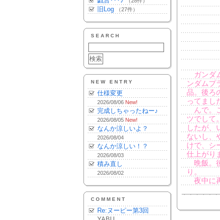
戯言･･･♪
（28件）
旧Log
（27件）
SEARCH
ガンダム
NEW ENTRY
ンダムプ
品。後ろ
仕様変更
ってまし
2026/08/06
New!
んで。こ
完成しちゃったねー♪
ツでして
2026/08/05
New!
したが、
なんか涼しいよ？
ないし、
2026/08/04
けで、シ
なんか涼しい！？
仕上がり
2026/08/03
晩飯。後
積み直し
り。
2026/08/02
夜中に再
COMMENT
Re:ヌーピー第3回
YABU