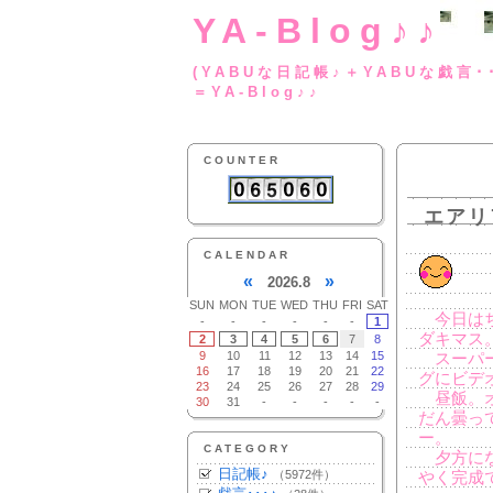
YA-Blog♪♪
(YABUな日記帳♪＋
＝YA-Blog♪♪
COUNTER
エアリ
CALENDAR
«
»
2026.8
SUN
MON
TUE
WED
THU
FRI
SAT
今日はち
-
-
-
-
-
-
1
ダキマス
2
3
4
5
6
7
8
9
10
11
12
13
14
15
スーパー
16
17
18
19
20
21
22
グにビデ
23
24
25
26
27
28
29
昼飯。オ
30
31
-
-
-
-
-
だん曇っ
ー。
CATEGORY
夕方にな
日記帳♪
（5972件）
やく完成