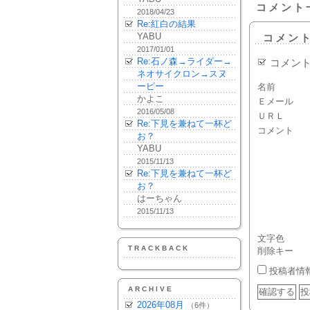
コメント
2018/04/23
Re:紅白の結果
YABU
コメン
2017/01/01
Re:石ノ森→ライダー→
コメン
ネオサイクロン→スヌ
ーピー
名前
かよこ
Ｅメール
2016/05/08
ＵＲＬ
Re:下見を兼ねて一杯ど
コメント
お？
YABU
2015/11/13
Re:下見を兼ねて一杯ど
お？
はーちゃん
2015/11/13
文字色
TRACKBACK
削除キー
投稿者情
ARCHIVE
2026年08月
（6件）