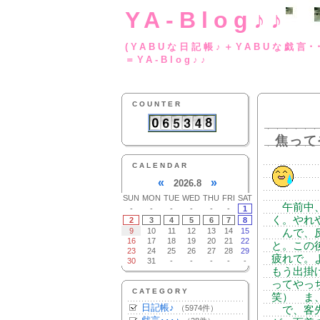
YA-Blog♪♪
(YABUな日記帳♪＋
＝YA-Blog♪♪
COUNTER
焦って
CALENDAR
«
»
2026.8
SUN
MON
TUE
WED
THU
FRI
SAT
午前中、
-
-
-
-
-
-
1
く。やれ
2
3
4
5
6
7
8
9
10
11
12
13
14
15
んで、反
16
17
18
19
20
21
22
と。この
23
24
25
26
27
28
29
疲れで。
30
31
-
-
-
-
-
もう出掛
ってやっ
CATEGORY
笑） ま
日記帳♪
（5974件）
で、客先