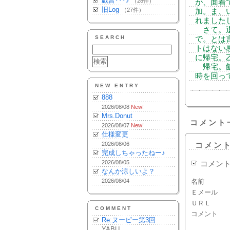
戯言･･･♪
（28件）
が、面着
旧Log
（27件）
加。ま、
れました
さて。退
SEARCH
で。とは
トはない
に帰宅。
帰宅。飯
時を回っ
NEW ENTRY
888
2026/08/08
New!
Mrs.Donut
コメント
2026/08/07
New!
仕様変更
2026/08/06
コメン
完成しちゃったねー♪
2026/08/05
コメン
なんか涼しいよ？
2026/08/04
名前
Ｅメール
ＵＲＬ
COMMENT
コメント
Re:ヌーピー第3回
YABU