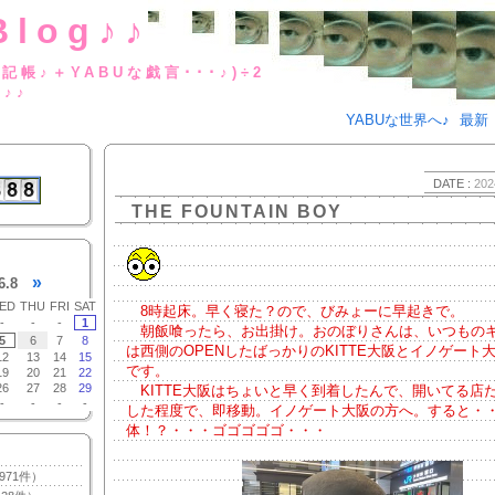
Blog♪♪
BUな日記帳♪＋YABUな戯言･･･
g♪♪
YABUな世界へ♪
最新
DATE :
202
THE FOUNTAIN BOY
»
6.8
ED
THU
FRI
SAT
8時起床。早く寝た？ので、びみょーに早起きで。
-
-
-
1
朝飯喰ったら、お出掛け。おのぼりさんは、いつもの
5
6
7
8
は西側のOPENしたばっかりのKITTE大阪とイノゲート
12
13
14
15
です。
19
20
21
22
26
27
28
29
KITTE大阪はちょいと早く到着したんで、開いてる店
-
-
-
-
した程度で、即移動。イノゲート大阪の方へ。すると・
体！？・・・ゴゴゴゴゴ・・・
971件）