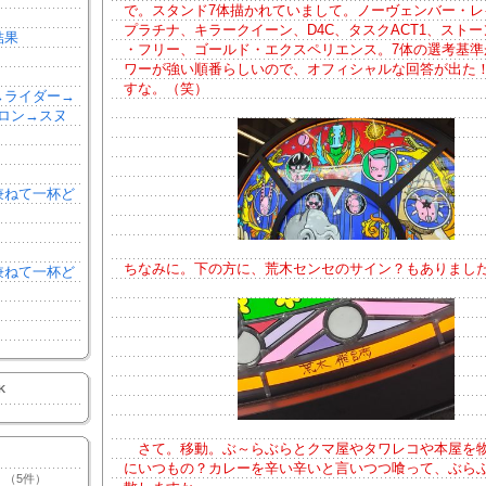
で。スタンド7体描かれていまして。ノーヴェンバー・レ
プラチナ、キラークイーン、D4C、タスクACT1、ストー
結果
・フリー、ゴールド・エクスペリエンス。7体の選考基準
ワーが強い順番らしいので、オフィシャルな回答が出た
すな。（笑）
森→ライダー→
ロン→スヌ
を兼ねて一杯ど
ちなみに。下の方に、荒木センセのサイン？もありまし
を兼ねて一杯ど
K
さて。移動。ぶ～らぶらとクマ屋やタワレコや本屋を
にいつもの？カレーを辛い辛いと言いつつ喰って、ぶら
（5件）