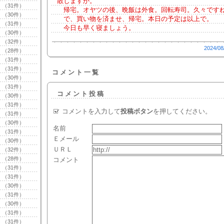
散しますか。
（31件）
帰宅。オヤツの後、晩飯は外食。回転寿司。久々です
（30件）
で、買い物を済ませ、帰宅。本日の予定は以上で。
（31件）
今日も早く寝ましょう。
（30件）
（32件）
2024/08
（28件）
（31件）
（31件）
コメント一覧
（30件）
（31件）
コメント投稿
（30件）
（31件）
コメントを入力して
投稿ボタン
を押してください。
（31件）
（30件）
名前
（31件）
Ｅメール
（30件）
ＵＲＬ
（32件）
（28件）
コメント
（31件）
（31件）
（30件）
（31件）
（30件）
（31件）
（31件）