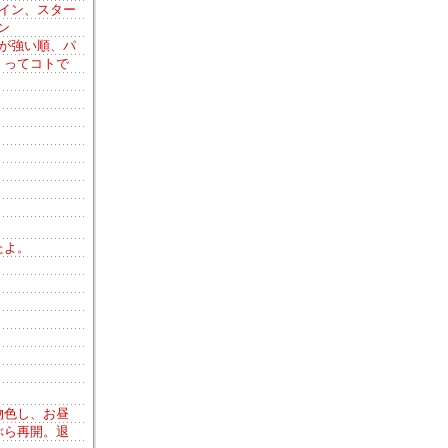
イン、スター
ン
が強い順、パ
！ってコトで
たよ。
物色し、お昼
ぶら再開。退