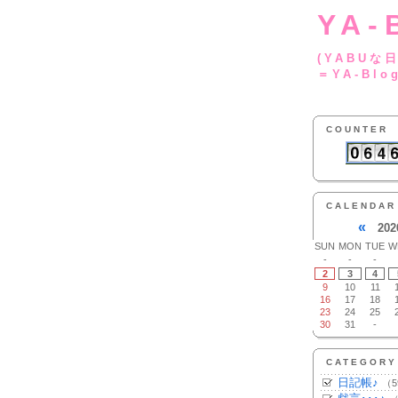
YA-
(YA
＝YA-Blo
COUNTER
CALENDAR
«
202
SUN
MON
TUE
W
-
-
-
2
3
4
9
10
11
16
17
18
23
24
25
30
31
-
CATEGORY
日記帳♪
（5