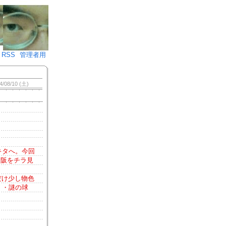
♪)÷2
RSS
管理者用
4/08/10 (土)
キタへ。今回
大阪をチラ見
だけ少し物色
・・謎の球