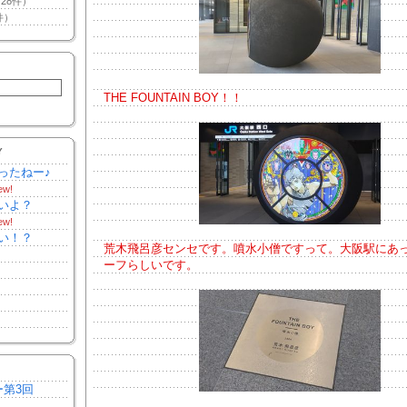
28件）
件）
THE FOUNTAIN BOY！！
Y
ったねー♪
ew!
いよ？
ew!
い！？
荒木飛呂彦センセです。噴水小僧ですって。大阪駅にあ
ーフらしいです。
ー第3回