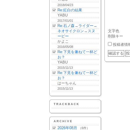
2018/04/23
Re:紅白の結果
YABU
2017/01/01
Re:石ノ森→ライダー→
ネオサイクロン→スヌ
文字色
ーピー
削除キー
かよこ
投稿者情
2016/05/08
Re:下見を兼ねて一杯ど
お？
YABU
2015/11/13
Re:下見を兼ねて一杯ど
お？
はーちゃん
2015/11/13
TRACKBACK
ARCHIVE
2026年08月
（6件）