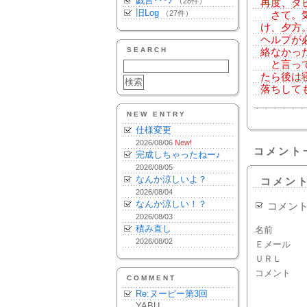
戯言･･･♪
（28件）
再度、ダ
旧Log
（27件）
さて。気
け、夕方
ヘルプが
SEARCH
絡なかっ
と言って
たら後は
落ちして
NEW ENTRY
仕様変更
2026/08/06
New!
コメント
完成しちゃったねー♪
2026/08/05
なんか涼しいよ？
コメン
2026/08/04
なんか涼しい！？
コメン
2026/08/03
積み直し
名前
2026/08/02
Ｅメール
ＵＲＬ
コメント
COMMENT
Re:ヌーピー第3回
YABU