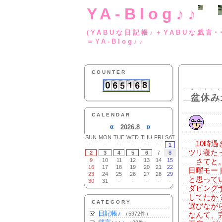
YA-Blog♪♪
(YABUな日記帳♪＋
＝YA-Blog♪♪
COUNTER
盆休み
CALENDAR
«
»
2026.8
SUN
MON
TUE
WED
THU
FRI
SAT
10時過
-
-
-
-
-
-
1
ツリ寝た
2
3
4
5
6
7
8
9
10
11
12
13
14
15
さてと。
16
17
18
19
20
21
22
日曜モー
23
24
25
26
27
28
29
と思って
30
31
-
-
-
-
-
ダビング
してたか
CATEGORY
選びなが
日記帳♪
（5972件）
なんて、